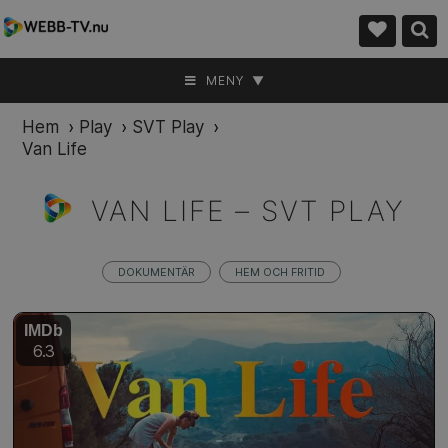
MENY ▼
Hem
›
Play
›
SVT Play
›
Van Life
VAN LIFE –
SVT PLAY
DOKUMENTÄR
HEM OCH FRITID
IMDb
6.3