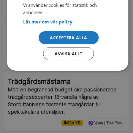
2025
7 delar
Vi använder cookies för statistik och
IMDb 8.4
SVT Play
annonser.
Läs mer om vår policy
Rust Valley Restorers
En bilsamlare med 400 rostiga fordon startar
ACCEPTERA ALLA
familjeföretag för att göra klassiker körklara
igen. Kanadensisk realityserie.
AVVISA ALLT
IMDb 7.7
TV10 Play | Pluto TV
Trädgårdsmästarna
Med en begränsad budget ska passionerade
trädgårdsexperter förvandla några av
Storbritanniens tristaste trädgårdar till
spektakulära utemiljöer.
IMDb 7.9
Sjuan | TV4 Play