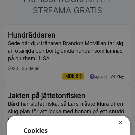
STREAMA GRATIS
Hundräddaren
Serie där djurtränaren Brandon McMillan tar sig
an otämjda och bortglömda hundar som lämnas
på djurhem i USA.
2023
26 delar
IMDb 8.5
Sjuan | TV4 Play
Jakten på jättetonfisken
Bård har slutat fiska, så Lars måste klura ut en
slug plan för att locka med honom på ett snudd
på omöjligt tonfiskäventyr. Varm och humoristisk
×
norsk dokumentär om vänskap och besatthet.
Cookies