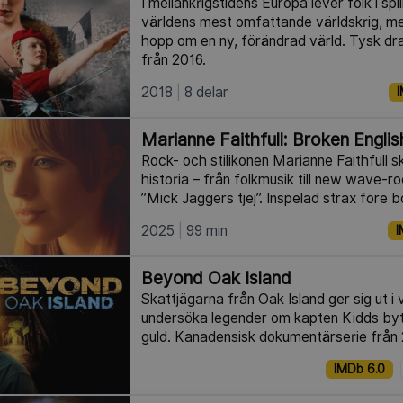
I mellankrigstidens Europa lever folk i spi
världens mest omfattande världskrig, m
hopp om en ny, förändrad värld. Tysk d
från 2016.
2018
8 delar
I
Marianne Faithfull: Broken Englis
Rock- och stilikonen Marianne Faithfull s
historia – från folkmusik till new wave-
”Mick Jaggers tjej”. Inspelad strax före
2025
99 min
I
Beyond Oak Island
Skattjägarna från Oak Island ger sig ut i 
undersöka legender om kapten Kidds by
guld. Kanadensisk dokumentärserie från
IMDb 6.0