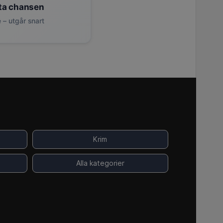
ta chansen
 – utgår snart
Krim
Alla kategorier