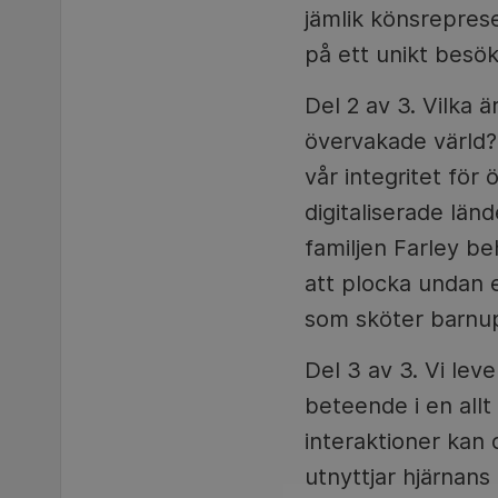
jämlik könsreprese
på ett unikt besö
Del 2 av 3. Vilka
övervakade värld?
vår integritet fö
digitaliserade län
familjen Farley b
att plocka undan e
som sköter barnu
Del 3 av 3. Vi lev
beteende i en allt
interaktioner kan
utnyttjar hjärnan