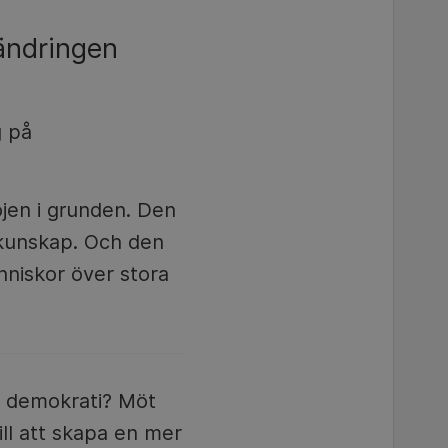
rändringen
g på
öjen i grunden. Den
 kunskap. Och den
nniskor över stora
år demokrati? Möt
ill att skapa en mer