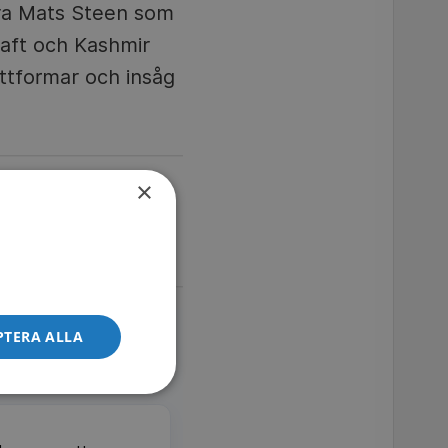
ra Mats Steen som
raft och Kashmir
attformar och insåg
×
PTERA ALLA
 GRATIS