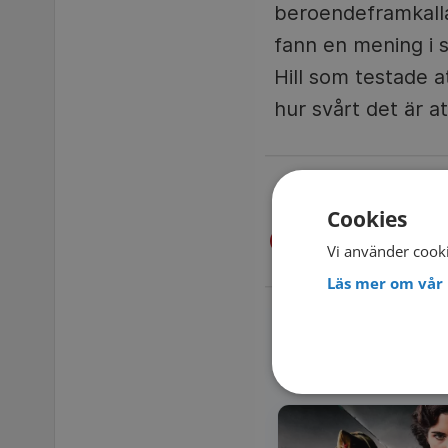
beroendeframkall
fann en mening i s
Hill som testade a
hur svårt det är a
STREAMING PÅ T
Cookies
Se på TV4 Play –
Vi använder cooki
Läs mer om vår 
FLER D