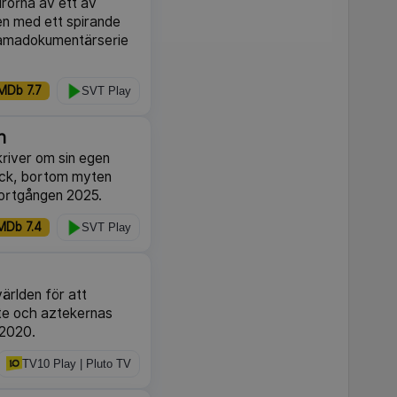
llrorna av ett av
en med ett spirande
ramadokumentärserie
MDb 7.7
SVT Play
h
kriver om sin egen
rock, bortom myten
 bortgången 2025.
MDb 7.4
SVT Play
världen för att
te och aztekernas
 2020.
TV10 Play | Pluto TV