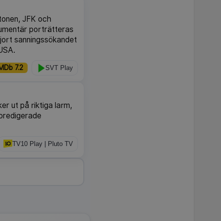
utonen, JFK och
kumentär porträtteras
jort sanningssökandet
 USA.
MDb 7.2
SVT Play
ker ut på riktiga larm,
a oredigerade
TV10 Play | Pluto TV