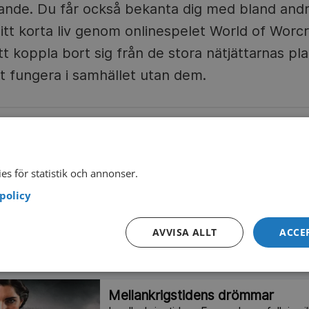
ande. Du får också bekanta dig med bland and
itt korta liv genom onlinespelet World of Worc
tt koppla bort sig från de stora nätjättarnas pl
tt fungera i samhället utan dem.
V4 PLAY
 gratis med reklam
es för statistik och annonser.
policy
AVVISA ALLT
ACCE
OKUMENTÄRER ATT STREAMA
Mellankrigstidens drömmar