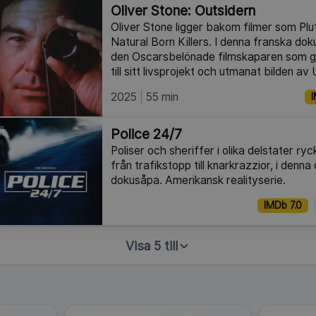
Oliver Stone: Outsidern
Oliver Stone ligger bakom filmer som Pl
Natural Born Killers. I denna franska do
den Oscarsbelönade filmskaparen som g
till sitt livsprojekt och utmanat bilden av
2025
55 min
I
Police 24/7
Poliser och sheriffer i olika delstater ryc
från trafikstopp till knarkrazzior, i denn
dokusåpa. Amerikansk realityserie.
IMDb 7.0
Visa 5 till