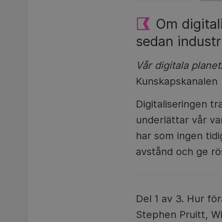
Om digital
sedan industri
Vår digitala planet
Kunskapskanalen |
Digitaliseringen t
underlättar vår v
har som ingen tid
avstånd och ge rös
Del 1 av 3. Hur fö
Stephen Pruitt, Wik