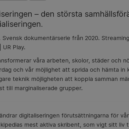
iseringen – den största samhällsfö
aliseringen.
. Svensk dokumentärserie från 2020. Streamin
 UR Play.
ransformerar våra arbeten, skolor, städer och n
ardag och vår möjlighet att sprida och hämta in
igare teknik möjligheten att koppla samman mä
t till marginaliserade grupper.
rändrar digitaliseringen förutsättningarna för v
ipedias mest aktiva skribent, som vigt sitt liv t