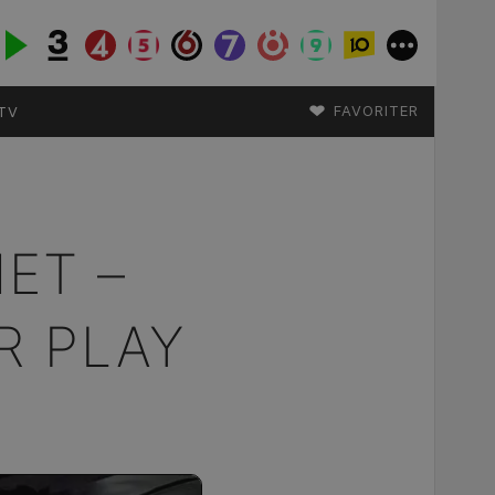
♥
FAVORITER
TV
ET –
R PLAY