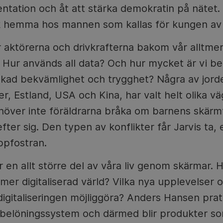
ntation och åt att stärka demokratin på nätet.
k hemma hos mannen som kallas för kungen av 
 är aktörerna och drivkrafterna bakom vår alltm
 Hur används all data? Och hur mycket är vi be
r ökad bekvämlighet och trygghet? Några av jor
der, Estland, USA och Kina, har valt helt olika 
ehöver inte föräldrarna bråka om barnens skärmt
fter sig. Den typen av konflikter får Jarvis ta,
ppfostran.
er en allt större del av våra liv genom skärmar. 
 mer digitaliserad värld? Vilka nya upplevelser 
 digitaliseringen möjliggöra? Anders Hansen pra
s belöningssystem och därmed blir produkter so