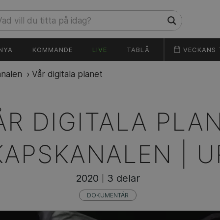
NYA
KOMMANDE
LIVE
TABLÅ
VECKANS 
nalen
›
Vår digitala planet
ÅR DIGITALA PLAN
APSKANALEN | U
2020
3 delar
|
DOKUMENTÄR