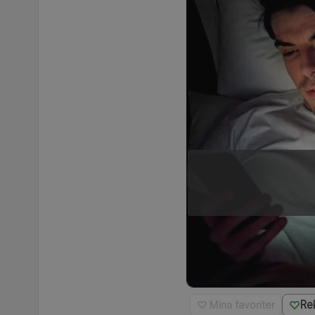
Re
♡ Mina favoriter