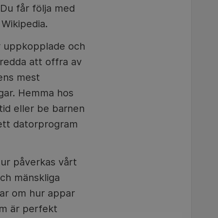
 Du får följa med
Wikipedia.
er uppkopplade och
redda att offra av
dens mest
vägar. Hemma hos
id eller be barnen
 ett datorprogram
Hur påverkas vårt
och mänskliga
tar om hur appar
m är perfekt