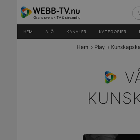
Gratis svensk TV & streaming
HEM
A-Ö
KANALER
KATEGORIER
Hem
›
Play
›
Kunskapska
V
KUNSK