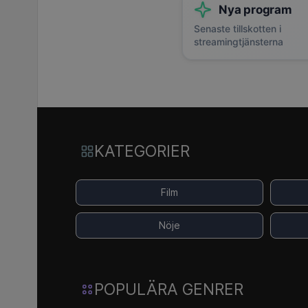
Nya program
Senaste tillskotten i
streamingtjänsterna
KATEGORIER
Film
Nöje
POPULÄRA GENRER