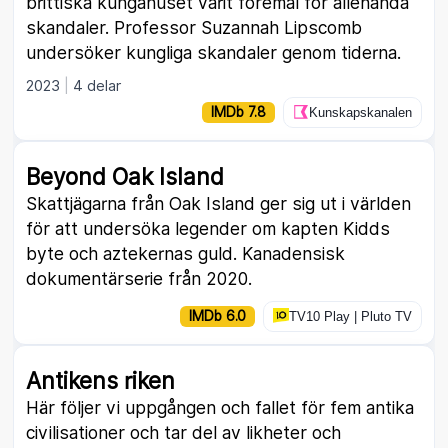
brittiska kungahuset varit föremål för allehanda
skandaler. Professor Suzannah Lipscomb
undersöker kungliga skandaler genom tiderna.
2023
4 delar
IMDb 7.8
Kunskapskanalen
Beyond Oak Island
Skattjägarna från Oak Island ger sig ut i världen
för att undersöka legender om kapten Kidds
byte och aztekernas guld. Kanadensisk
dokumentärserie från 2020.
IMDb 6.0
TV10 Play | Pluto TV
Antikens riken
Här följer vi uppgången och fallet för fem antika
civilisationer och tar del av likheter och