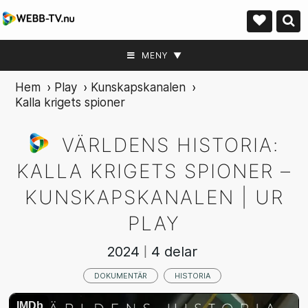
MENY ▼
Hem
›
Play
›
Kunskapskanalen
›
Kalla krigets spioner
VÄRLDENS HISTORIA:
KALLA KRIGETS SPIONER –
KUNSKAPSKANALEN | UR
PLAY
2024
4 delar
|
DOKUMENTÄR
HISTORIA
IMDb