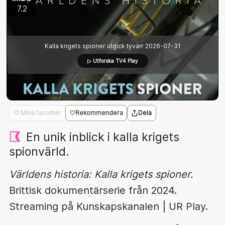
7.2
Kalla krigets spioner utgick tyvärr 2026-07-31
▷ Utforska TV4 Play
♡ Mina favoriter
Rekommendera
Dela
En unik inblick i kalla krigets
spionvärld.
Världens historia: Kalla krigets spioner.
Brittisk dokumentärserie från 2024.
Streaming på Kunskapskanalen | UR Play.