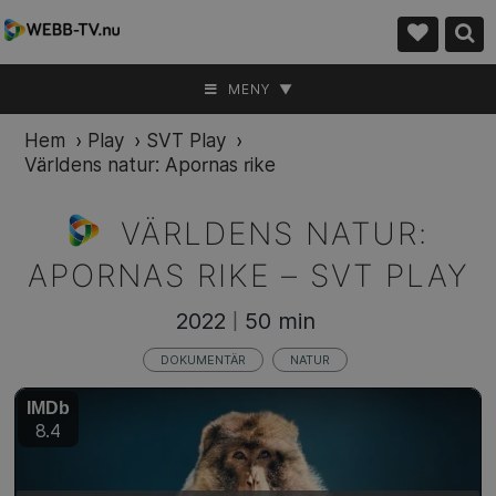
MENY ▼
Hem
›
Play
›
SVT Play
›
Världens natur: Apornas rike
VÄRLDENS NATUR:
APORNAS RIKE –
SVT PLAY
2022
50 min
|
DOKUMENTÄR
NATUR
IMDb
8.4