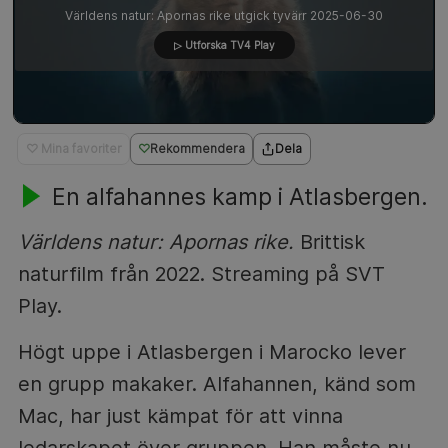
Världens natur: Apornas rike utgick tyvärr 2025-06-30
▷ Utforska TV4 Play
♡ Mina favoriter
Rekommendera
Dela
En alfahannes kamp i Atlasbergen.
Världens natur: Apornas rike.
Brittisk
naturfilm från 2022. Streaming på SVT
Play.
Högt uppe i Atlasbergen i Marocko lever
en grupp makaker. Alfahannen, känd som
Mac, har just kämpat för att vinna
ledarskapet över gruppen. Han måste nu