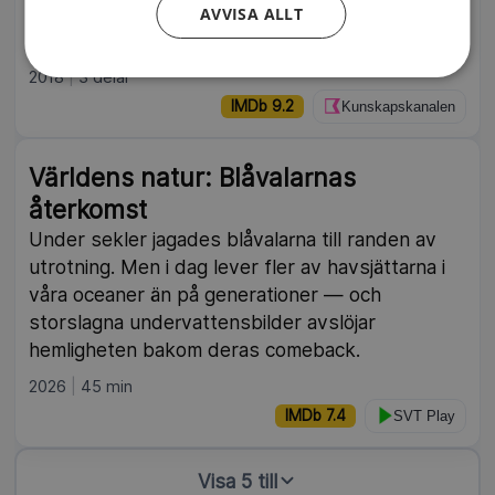
största rehabiliteringscenter för föräldralösa
AVVISA ALLT
orangutanger.
2018
3 delar
IMDb 9.2
Kunskapskanalen
Världens natur: Blåvalarnas
återkomst
Under sekler jagades blåvalarna till randen av
utrotning. Men i dag lever fler av havsjättarna i
våra oceaner än på generationer — och
storslagna undervattensbilder avslöjar
hemligheten bakom deras comeback.
2026
45 min
IMDb 7.4
SVT Play
Visa 5 till