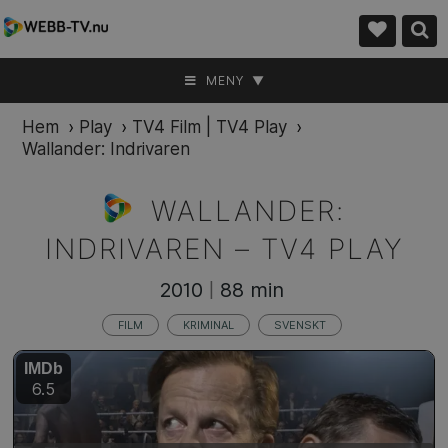
MENY ▼
Hem
›
Play
›
TV4 Film | TV4 Play
›
Wallander: Indrivaren
WALLANDER:
INDRIVAREN –
TV4 PLAY
2010
88 min
|
FILM
KRIMINAL
SVENSKT
IMDb
6.5