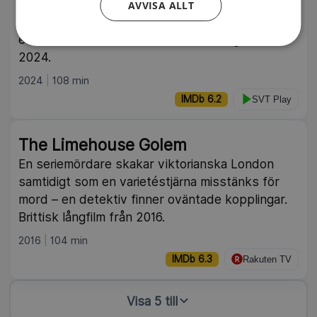
En svart komedi som utspelar sig i en liten stad
AVVISA ALLT
där poliserna Terry och Will råkar bli indragna i
ett invecklat mordfall. Amerikansk långfilm från
2024.
2024
108 min
IMDb 6.2
SVT Play
The Limehouse Golem
En seriemördare skakar viktorianska London
samtidigt som en varietéstjärna misstänks för
mord – en detektiv finner oväntade kopplingar.
Brittisk långfilm från 2016.
2016
104 min
IMDb 6.3
Rakuten TV
Visa 5 till