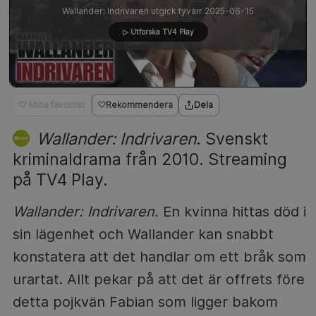
Wallander: Indrivaren utgick tyvärr 2025-06-15
▷ Utforska TV4 Play
♡ Mina favoriter
Rekommendera
Dela
Wallander: Indrivaren
. Svenskt
kriminaldrama från 2010. Streaming
på TV4 Play.
Wallander: Indrivaren.
En kvinna hittas död i
sin lägenhet och Wallander kan snabbt
konstatera att det handlar om ett bråk som
urartat. Allt pekar på att det är offrets före
detta pojkvän Fabian som ligger bakom