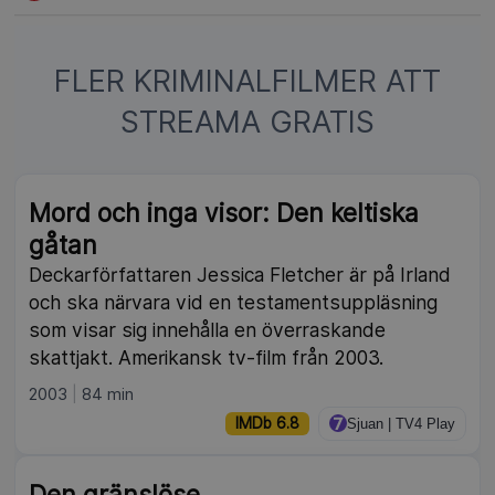
FLER KRIMINALFILMER ATT
STREAMA GRATIS
NY
Mord och inga visor: Den keltiska
gåtan
Deckarförfattaren Jessica Fletcher är på Irland
och ska närvara vid en testamentsuppläsning
som visar sig innehålla en överraskande
skattjakt. Amerikansk tv-film från 2003.
2003
84 min
IMDb 6.8
Sjuan | TV4 Play
Den gränslöse