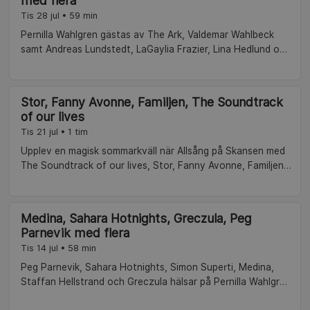
med flera
Tis 28 jul • 59 min
Pernilla Wahlgren gästas av The Ark, Valdemar Wahlbeck
samt Andreas Lundstedt, LaGaylia Frazier, Lina Hedlund och
Prince Prime, som bjuder på disco på allsångsscenen.
Stor, Fanny Avonne, Familjen, The Soundtrack
of our lives
Tis 21 jul • 1 tim
Upplev en magisk sommarkväll när Allsång på Skansen med
The Soundtrack of our lives, Stor, Fanny Avonne, Familjen
och Fredrik Lexfors, som bjuder på en Svullo-hyllning.
Dessutom får vi ett unikt framträdande av en av
pophistoriens största ikoner, Yusuf/Cat Stevens. Under
Medina, Sahara Hotnights, Greczula, Peg
ledning av Pernilla Wahlgren bjuds det på livemusik från
Parnevik med flera
folkkära artister, humor och överraskningar.
Tis 14 jul • 58 min
Peg Parnevik, Sahara Hotnights, Simon Superti, Medina,
Staffan Hellstrand och Greczula hälsar på Pernilla Wahlgren
på Sollidenscenen på Skansen.