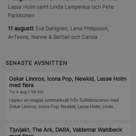
Lasse Holm samt Linda Lampenius och Pete
Parkkonen
11 augusti:
Eva Dahlgren, Lena Philipsson,
A*Teens, Nanne & Bettan och Carola
SENASTE AVSNITTEN
Oskar Linnros, Icona Pop, Newkid, Lasse Holm
med flera
Tis 4 aug • 59 min
Upplev en magisk sommarkväll från Sollidenscenen med
Oskar Linnros, Icona Pop, Newkid, Lasse Holm, Linda
Lampenius och Pete Parkkonen. Under ledning av Pernilla
Wahlgren bjuds det på musik, humor och överraskningar.
Tjuvjakt, The Ark, DARA, Valdemar Wahlbeck