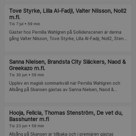
Tove Styrke, Lilla Al-Fadji, Valter Nilsson, Noll2
m.fl.
Tis 7 jul • 59 min
Gäster hos Pernilla Wahlgren på Sollidenscenen är denna
gång Valter Nilsson, Tove Styrke, Lilla Al-Fadji, Noll2, Sten &
Stanley, Anastasía och Jakob Norrgård från KAJ.
Sanna Nielsen, Brandsta City Släckers, Naod &
Greekazo m.fl.
Tis 30 jun • 59 min
Upplev en magisk sommarkväll när Pernilla Wahlgren och
Allsång på Skansen gästas av Sanna Nielsen, Naod &
Greekazo och Infinite Mass. Dessutom bjuds det på humor
och överraskningar. Del 2 av 8.
Hooja, Felicia, Thomas Stenström, De vet du,
Basshunter m.fl
Tis 23 jun • 59 min
Allsång på Skansen är tillbaka och i premiären gästas