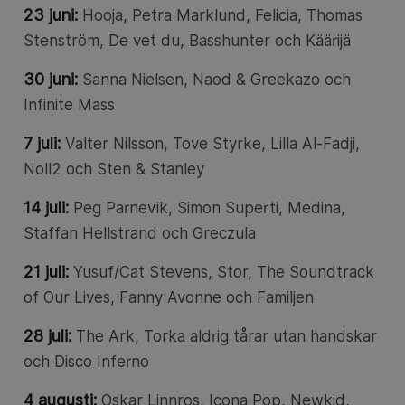
23 juni:
Hooja, Petra Marklund, Felicia, Thomas
Stenström, De vet du, Basshunter och Käärijä
30 juni:
Sanna Nielsen, Naod & Greekazo och
Infinite Mass
7 juli:
Valter Nilsson, Tove Styrke, Lilla Al-Fadji,
Noll2 och Sten & Stanley
14 juli:
Peg Parnevik, Simon Superti, Medina,
Staffan Hellstrand och Greczula
21 juli:
Yusuf/Cat Stevens, Stor, The Soundtrack
of Our Lives, Fanny Avonne och Familjen
28 juli:
The Ark, Torka aldrig tårar utan handskar
och Disco Inferno
4 augusti:
Oskar Linnros, Icona Pop, Newkid,