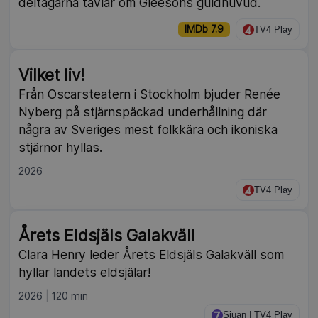
deltagarna tävlar om Gleesons guldhuvud.
IMDb 7.9
TV4 Play
Vilket liv!
Från Oscarsteatern i Stockholm bjuder Renée
Nyberg på stjärnspäckad underhållning där
några av Sveriges mest folkkära och ikoniska
stjärnor hyllas.
2026
TV4 Play
Årets Eldsjäls Galakväll
Clara Henry leder Årets Eldsjäls Galakväll som
hyllar landets eldsjälar!
2026
120 min
Sjuan | TV4 Play