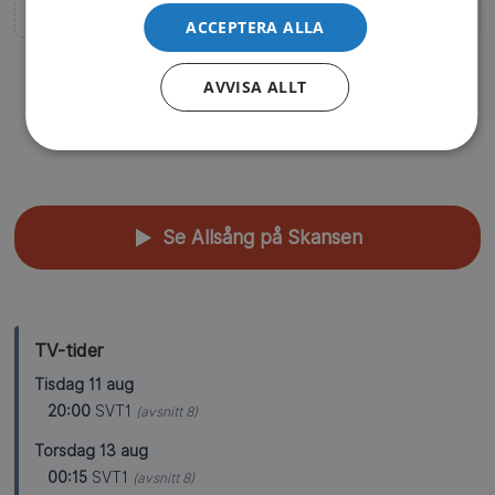
ledning av Pernilla Wahlgren bjuds det på musik, humor och
ACCEPTERA ALLA
överraskningar.
AVVISA ALLT
Visa fler kommande (1)
Se Allsång på Skansen
▲
TV-tider
Tisdag 11 aug
20:00
SVT1
(avsnitt 8)
Torsdag 13 aug
00:15
SVT1
(avsnitt 8)