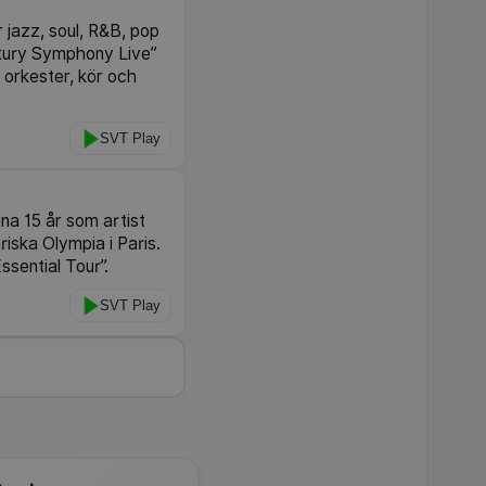
jazz, soul, R&B, pop
tury Symphony Live”
r orkester, kör och
SVT Play
a 15 år som artist
iska Olympia i Paris.
sential Tour”.
SVT Play