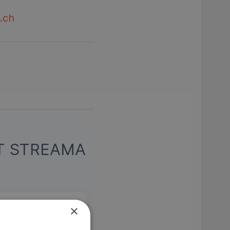
.ch
T STREAMA
×
nd – så beskriver Boy
för nya intervjuer och