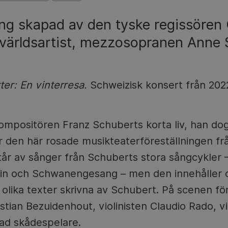
ing skapad av den tyske regissören 
e världsartist, mezzosopranen Anne 
er: En vinterresa.
Schweizisk konsert från 202
ompositören Franz Schuberts korta liv, han dog
r den här rosade musikteaterföreställningen fr
år av sånger från Schuberts stora sångcykler –
rin och Schwanengesang – men den innehåller 
lika texter skrivna av Schubert. På scenen fö
istian Bezuidenhout, violinisten Claudio Rado, vi
rad skådespelare.