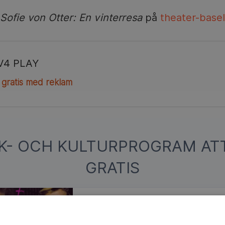
Sofie von Otter: En vinterresa
på
theater-basel
V4 PLAY
 gratis med reklam
IK- OCH KULTURPROGRAM AT
GRATIS
Boy George och Culture Club
Gotharen som råkade hamna i ett popba
George sig själv när Culture Club samlas 