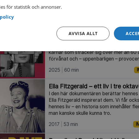
blickar tillbaka på sin framgångssaga.
es för statistik och annonser.
2025
91 min
I
policy
Meredith Monk: skärvor av ett 
AVVISA ALLT
ACCE
Röstkonstnären, kompositören och perf
Meredith Monk går svårligen att placera 
karriär som sträcker sig över mer än 60 
förvånat och – uppenbarligen – provocer
2025
60 min
I
Ella Fitzgerald – ett liv i tre okta
I den här dokumentären berättar hennes 
Ella Fitzgerald inspirerat dem. Vi får o
hennes liv – en historia som innehåller fl
man kanske skulle kunna tro.
2017
53 min
I