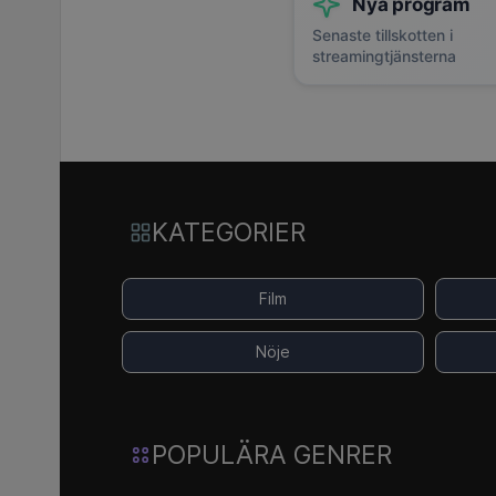
Nya program
Senaste tillskotten i
streamingtjänsterna
KATEGORIER
Film
Nöje
POPULÄRA GENRER