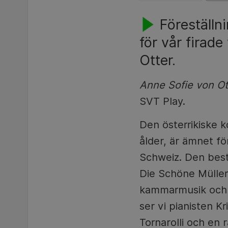
Föreställn
för vår firad
Otter.
Anne Sofie von Ott
SVT Play.
Den österrikiske k
ålder, är ämnet fö
Schweiz. Den best
Die Schöne Mülle
kammarmusik och o
ser vi pianisten Kr
Tornarolli och en 