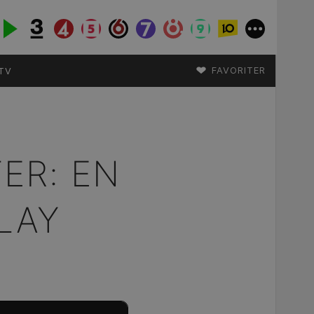
♥
FAVORITER
TV
ER: EN
LAY