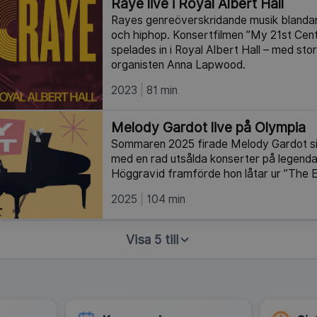
Raye live i Royal Albert Hall
Rayes genreöverskridande musik blandar 
och hiphop. Konsertfilmen ”My 21st Cen
spelades in i Royal Albert Hall – med sto
organisten Anna Lapwood.
2023
81 min
Melody Gardot live på Olympia
Sommaren 2025 firade Melody Gardot sin
med en rad utsålda konserter på legendar
Höggravid framförde hon låtar ur ”The Es
2025
104 min
Visa 5 till