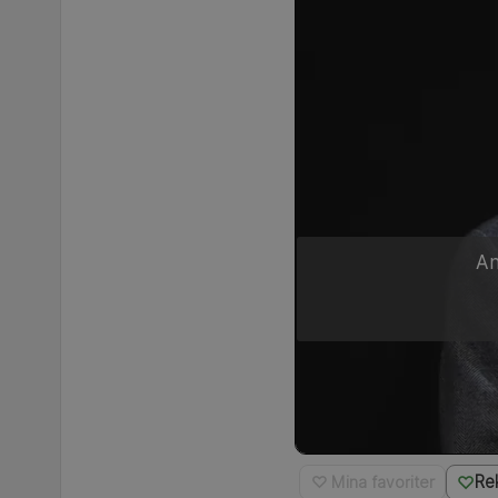
An
Re
♡ Mina favoriter