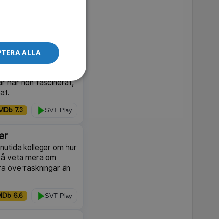
MDb 7.2
SVT Play
konstnärskap
PTERA ALLA
ormanceartisten
i ett fack. Under en
år har hon fascinerat,
at.
MDb 7.3
SVT Play
ver
nutida kolleger om hur
ckså veta mera om
era överraskningar än
MDb 6.6
SVT Play