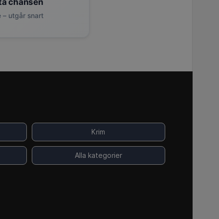
ta chansen
 – utgår snart
Krim
Alla kategorier