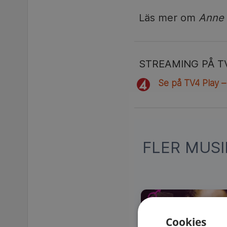
Läs mer om
Anne 
STREAMING PÅ T
Se på TV4 Play –
FLER MUS
Cookies