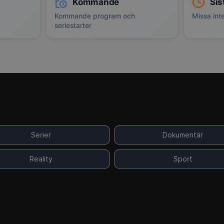
Kommande
Sis
Kommande program och
Missa inte
seriestarter
Serier
Dokumentär
Reality
Sport