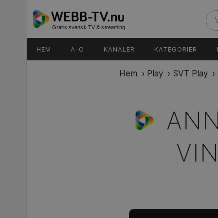
Gratis svensk TV & streaming
HEM
A-Ö
KANALER
KATEGORIER
Hem
›
Play
›
SVT Play
›
ANN
VI