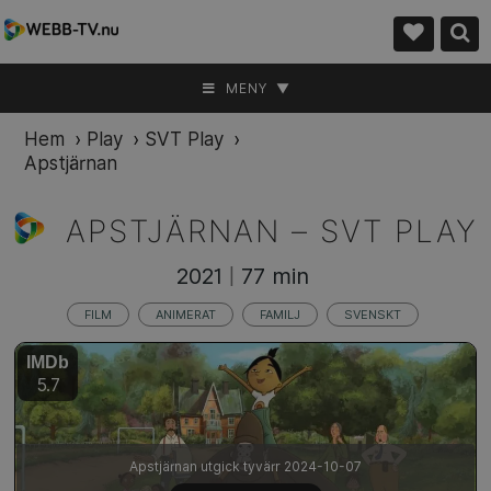
MENY ▼
Hem
›
Play
›
SVT Play
›
Apstjärnan
APSTJÄRNAN –
SVT PLAY
2021
77 min
|
FILM
ANIMERAT
FAMILJ
SVENSKT
IMDb
5.7
Apstjärnan utgick tyvärr 2024-10-07