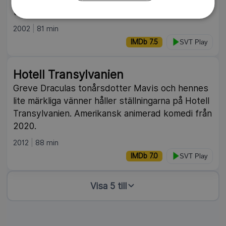
tiger. Amerikansk långfilm från 2002.
2002
81 min
IMDb 7.5
SVT Play
Hotell Transylvanien
Greve Draculas tonårsdotter Mavis och hennes
lite märkliga vänner håller ställningarna på Hotell
Transylvanien. Amerikansk animerad komedi från
2020.
2012
88 min
IMDb 7.0
SVT Play
Visa 5 till