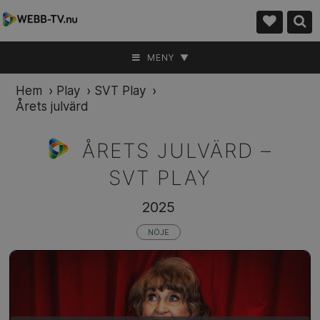
MENY ▼
Hem
›
Play
›
SVT Play
›
Årets julvärd
ÅRETS JULVÄRD –
SVT PLAY
2025
NÖJE