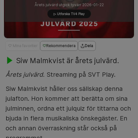
Årets julvärd utgick tyvärr 2026-01-22
▷ Utforska TV4 Play
♡ Mina favoriter
Rekommendera
Dela
Siw Malmkvist är årets julvärd.
Årets julvärd.
Streaming på SVT Play.
Siw Malmkvist håller oss sällskap denna
julafton. Hon kommer att berätta om sina
julminnen, ordna ett julquiz för tittarna och
bjuda in flera musikaliska önskegäster. En
och annan överraskning står också på
programmet.