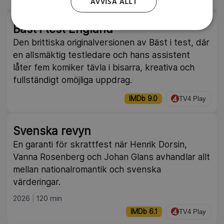
AVVISA ALLT
Bäst i test England
Den brittiska originalversionen av Bäst i test, där
en allsmäktig testledare och hans assistent
låter fem komiker tävla i bisarra, kreativa och
fullständigt omöjliga uppdrag.
IMDb 9.0
TV4 Play
Svenska revyn
En garanti för skrattfest när Henrik Dorsin,
Vanna Rosenberg och Johan Glans avhandlar allt
mellan nationalromantik och svenska
värderingar.
2026
120 min
IMDb 6.1
TV4 Play