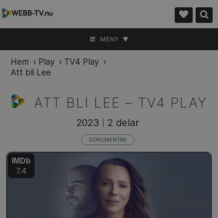
MENY ▼
Hem
›
Play
›
TV4 Play
›
Att bli Lee
ATT BLI LEE –
TV4 PLAY
2023
2 delar
|
DOKUMENTÄR
IMDb
7.4