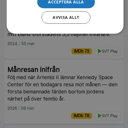
ACCEPTERA ALLA
Välkommen till San Diego, USA:s vildaste
storstad. Bevittna doppingarnas
AVVISA ALLT
parningsritualer, späckhuggarnas dramatiska
jakter och jordekorrarnas lekfulla framfart – allt
mitt bland storstadens 3,3 miljoner invånare.
2024
50 min
IMDb 7.5
SVT Play
Månresan inifrån
Följ med när Artemis II lämnar Kennedy Space
Center för en tiodagars resa mot månen — den
första bemannade färden bortom jordens
närhet på över femtio år.
2026
58 min
IMDb 7.8
SVT Play