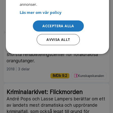
den hårresande historia som är på väg att
annonser.
avslöjas. Brittisk dokumentärserie från 2025.
Läs mer om vår policy
2025
2 delar
IMDb 7.0
TV4 Play
ACCEPTERA ALLA
AVVISA ALLT
Att bli orangutang
Möt härliga orangutanger som bor på världens
största rehabiliteringscenter för föräldralösa
orangutanger.
2018
3 delar
IMDb 9.2
Kunskapskanalen
Kriminalarkivet: Flickmorden
André Pops och Lasse Lampers berättar om ett
av landets mest dramatiska och upprörande
kriminalfall, som också legat till grund för