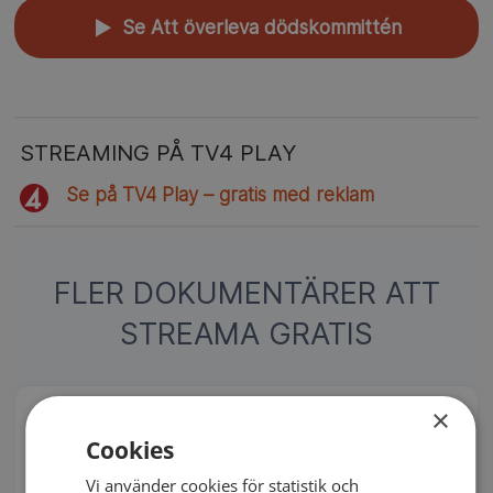
Se Att överleva dödskommittén
▲
STREAMING PÅ TV4 PLAY
Se på TV4 Play – gratis med reklam
FLER DOKUMENTÄRER ATT
STREAMA GRATIS
×
Syskonmördaren
Cookies
En tonåring försvinner från sitt hem i Bristol och
polisen anar oråd. Men ingen kan föreställa sig
Vi använder cookies för statistik och