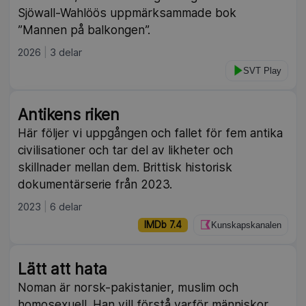
Sjöwall-Wahlöös uppmärksammade bok
”Mannen på balkongen”.
2026
3 delar
SVT Play
Antikens riken
Här följer vi uppgången och fallet för fem antika
civilisationer och tar del av likheter och
skillnader mellan dem. Brittisk historisk
dokumentärserie från 2023.
2023
6 delar
IMDb 7.4
Kunskapskanalen
Lätt att hata
Noman är norsk-pakistanier, muslim och
homosexuell. Han vill förstå varför människor