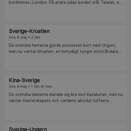
bordtennis i London. På andra sidan bordet står Taiwan, ett
motstånd som Sverige har besegrat tidigare, men enkelt
kommer det förmodligen inte bli.Kommentatorer: AnnaMaria
Fredholm och J-O Waldner.
Sverige-Kroatien
Ons 6 maj • 2 tim
De svenska herrarna gjorde processen kort med Ungern,
men nu väntar Kroatien, en betydligt tyngre motståndare.
Seger är det enda som räknas i denna åttondel där en plats
i kvartsfinalen står på spel. Kommentatorer: AnnaMaria
Fredholm och Mikael Appelgren.
Kina-Sverige
Ons 6 maj • 1 tim 41 min
De svenska damerna klarade sig bra mot Kazakstan, men nu
väntar mästerskapets och världens absolut tuffaste
motstånd, nämligen storfavoriten Kina. Kommer de svenska
damerna kunna rå på Kina på samma sätt som herrarna
gjorde i gruppspelet? Kommentatorer: AnnaMaria Fredholm
och J-O Waldner.
Sverige-Ungern