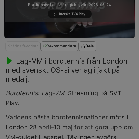
Bordtennis: Lag-VM utgick tyvärr 2026-05-24
▷ Utforska TV4 Play
♡ Mina favoriter
Rekommendera
Dela
Lag-VM i bordtennis från London
med svenskt OS-silverlag i jakt på
medalj.
Bordtennis: Lag-VM
. Streaming på SVT
Play.
Världens bästa bordtennisnationer möts i
London 28 april–10 maj för att göra upp om
VM-guldet i lagspel. Tävlingen avgörs i