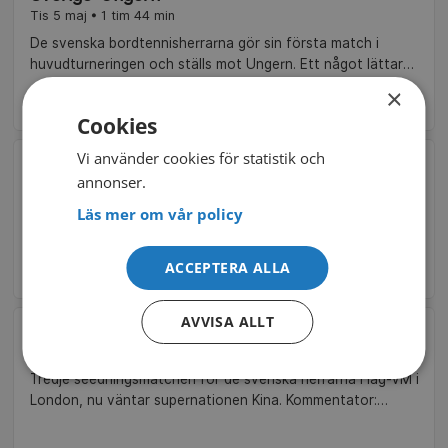
Tis 5 maj • 1 tim 44 min
De svenska bordtennisherrarna gör sin första match i
huvudturneringen och ställs mot Ungern. Ett något lättare
motstånd, tack vare att Sverige vann sin seedningsgrupp.
×
Kommentatorer: AnnaMaria Fredholm och Jan-Ove Waldner.
Cookies
Vi använder cookies för statistik och
Kazakstan-Sverige
annonser.
Mån 4 maj • 2 tim 45 min
De svenska damerna har kvalat sig in i huvudturneringen
Läs mer om vår policy
och första omgången kan mycket väl gå tjejernas väg när
Kazakstan står för motståndet.
ACCEPTERA ALLA
Kommentatorer: AnnaMaria Fredholm och Mikael Appelgren.
AVVISA ALLT
Sverige-Kina
Sön 3 maj • 4 tim 3 min
Tredje seedningsmatchen för de svenska herrarna i lag-VM i
London, nu väntar supernationen Kina. Kommentator:
Gustav Zetterlund.