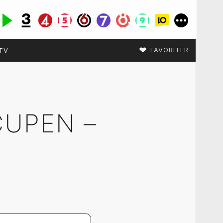
♥
FAVORITER
TV
CUPEN –