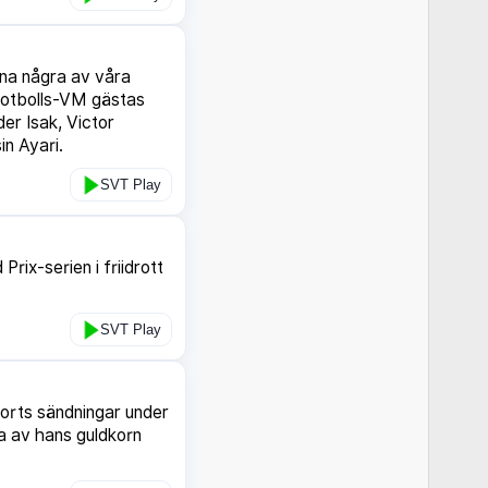
nna några av våra
 fotbolls-VM gästas
er Isak, Victor
in Ayari.
SVT Play
rix-serien i friidrott
SVT Play
orts sändningar under
gra av hans guldkorn