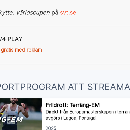
kytte: världscupen
på
svt.se
V4 PLAY
 gratis med reklam
PORTPROGRAM ATT STREAMA
Friidrott: Terräng-EM
Direkt från Europamästerskapen i terrän
avgörs i Lagoa, Portugal.
2025