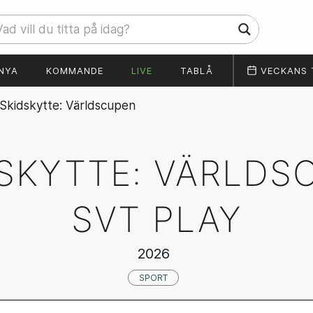
NYA
KOMMANDE
LIVE
TABLÅ
VECKANS 
Skidskytte: Världscupen
SKYTTE: VÄRLDS
SVT PLAY
2026
SPORT