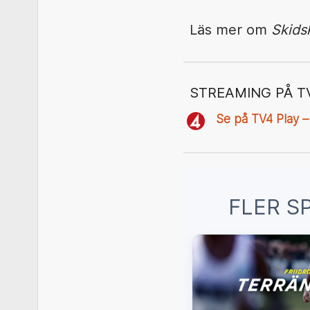
Läs mer om
Skids
STREAMING PÅ T
Se på TV4 Play –
FLER S