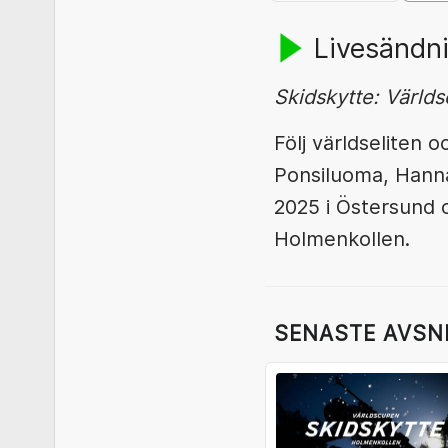
Livesändni
Skidskytte: Värld
Följ världseliten
Ponsiluoma, Hann
2025 i Östersund 
Holmenkollen.
SENASTE AVSN