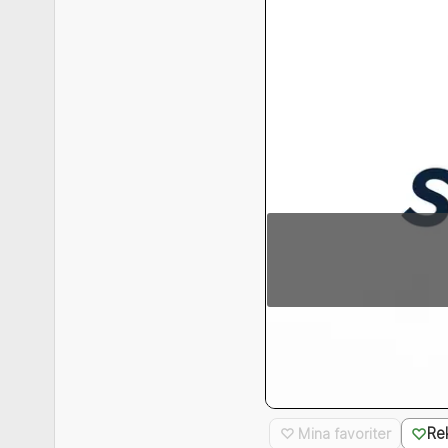
Re
♡ Mina favoriter