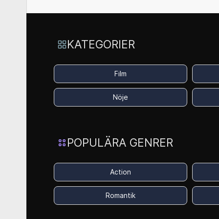
KATEGORIER
Film
Nöje
POPULÄRA GENRER
Action
Romantik