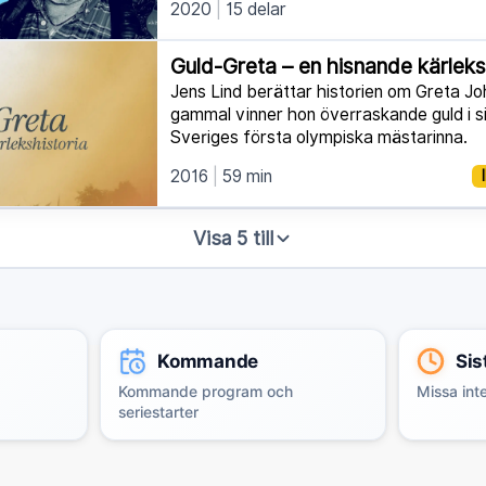
2020
15 delar
Guld-Greta – en hisnande kärleks
Jens Lind berättar historien om Greta J
gammal vinner hon överraskande guld i s
Sveriges första olympiska mästarinna.
2016
59 min
Visa 5 till
Kommande
Sis
Kommande program och
Missa inte
seriestarter