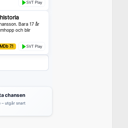
SVT Play
historia
ohansson. Bara 17 år
imhopp och blir
IMDb 7.1
SVT Play
ta chansen
 – utgår snart