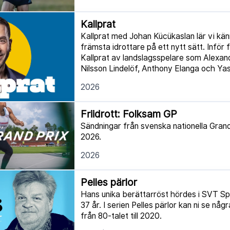
Kallprat
Kallprat med Johan Kücükaslan lär vi kä
främsta idrottare på ett nytt sätt. Inför
Kallprat av landslagsspelare som Alexand
Nilsson Lindelöf, Anthony Elanga och Yas
2026
Friidrott: Folksam GP
Sändningar från svenska nationella Grand P
2026.
2026
Pelles pärlor
Hans unika berättarröst hördes i SVT Sp
37 år. I serien Pelles pärlor kan ni se nå
från 80-talet till 2020.