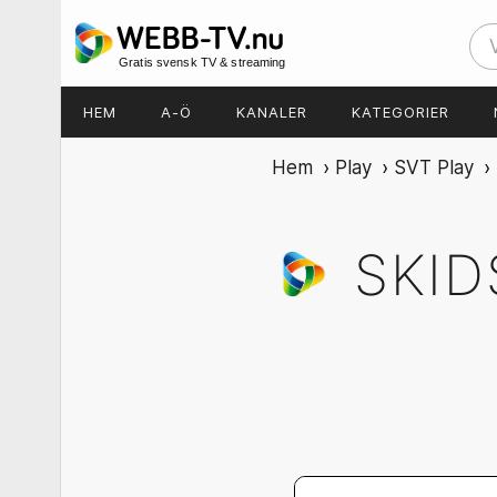
Gratis svensk TV & streaming
HEM
A-Ö
KANALER
KATEGORIER
Hem
›
Play
›
SVT Play
›
SKID