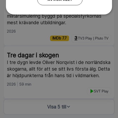
livs tuffaste prövning. En rå och känslomässig
realityserie där deltagarna kastas in i en extrem
militärsimulering byggd på specialstyrkornas
mest krävande utbildningar.
2026
IMDb 7.7
TV3 Play | Pluto TV
Tre dagar i skogen
I tre dygn levde Oliver Norqvist i de norrländska
skogarna, allt för att se sitt livs första älg. Detta
är höjdpunkterna från hans tid i vildmarken.
2026
59 min
SVT Play
Visa 5 till