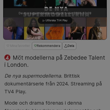
De nya supermodellerna utgick tyvärr 2026-02-28
▷ Utforska TV4 Play
♡ Mina favoriter
Rekommendera
Dela
Möt modellerna på Zebedee Talent
i London.
De nya supermodellerna.
Brittisk
dokumentärserie från 2024. Streaming på
TV4 Play.
Mode och drama förenas i denna