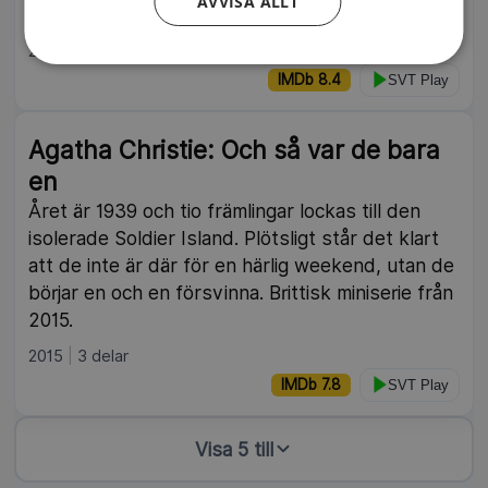
AVVISA ALLT
konspirationer.
2017
IMDb 8.4
SVT Play
Agatha Christie: Och så var de bara
en
Året är 1939 och tio främlingar lockas till den
isolerade Soldier Island. Plötsligt står det klart
att de inte är där för en härlig weekend, utan de
börjar en och en försvinna. Brittisk miniserie från
2015.
2015
3 delar
IMDb 7.8
SVT Play
Visa 5 till