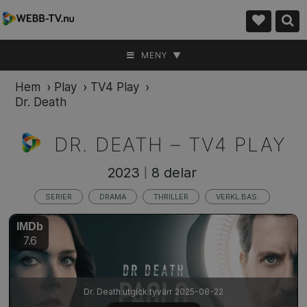
MENY ▼
Hem
›
Play
›
TV4 Play
›
Dr. Death
DR. DEATH –
TV4 PLAY
2023
8 delar
|
SERIER
DRAMA
THRILLER
VERKL.BAS.
IMDb
7.6
Dr. Death utgick tyvärr 2025-08-22