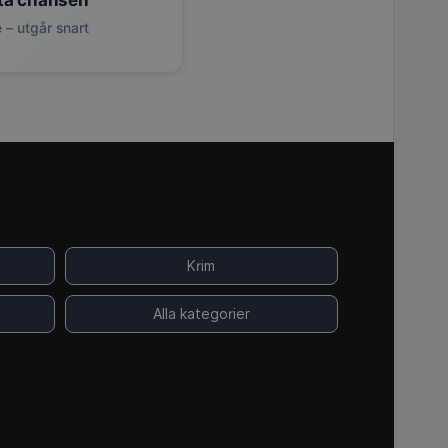
ta chansen
 – utgår snart
Krim
Alla kategorier