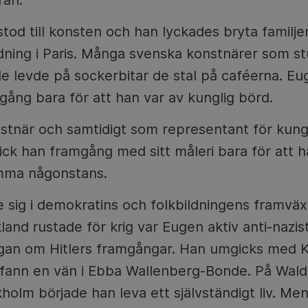
rån.
stod till konsten och han lyckades bryta familj
ldning i Paris. Många svenska konstnärer som s
 de levde på sockerbitar de stal på caféerna. Eu
mgång bara för att han var av kunglig börd.
stnär och samtidigt som representant för kung
ck han framgång med sitt måleri bara för att h
emma någonstans.
sig i demokratins och folkbildningens framväxt
land rustade för krig var Eugen aktiv anti-nazist
frågan om Hitlers framgångar. Han umgicks med 
fann en vän i Ebba Wallenberg-Bonde. På Wal
holm började han leva ett självständigt liv. Men 