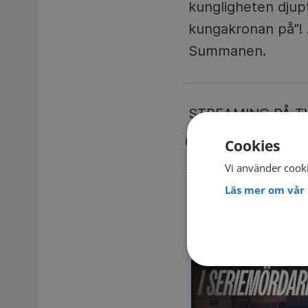
kungligheten djupt
kungakronan på”! A
Summanen.
STREAMING PÅ T
Se på TV4 Play –
Cookies
Vi använder cooki
Läs mer om vår 
FLER D