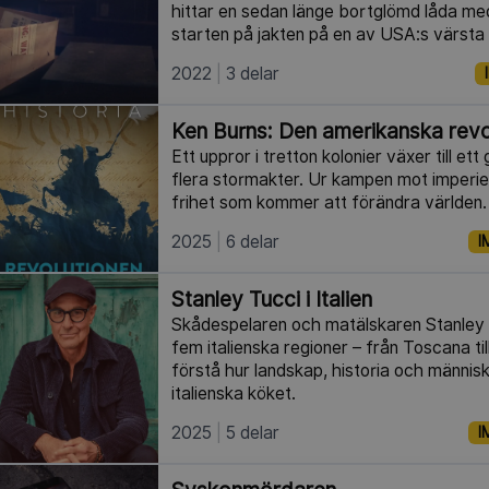
hittar en sedan länge bortglömd låda med
starten på jakten på en av USA:s värsta
2022
3 delar
Ken Burns: Den amerikanska revo
Ett uppror i tretton kolonier växer till ett
flera stormakter. Ur kampen mot imperie
frihet som kommer att förändra världen.
2025
6 delar
I
Stanley Tucci i Italien
Skådespelaren och matälskaren Stanley
fem italienska regioner – från Toscana til
förstå hur landskap, historia och männis
italienska köket.
2025
5 delar
I