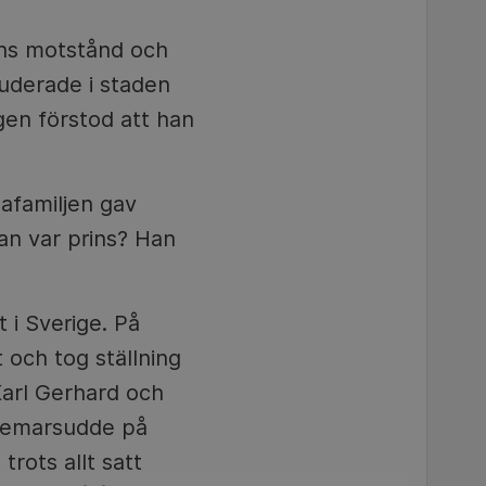
ens motstånd och
tuderade i staden
gen förstod att han
afamiljen gav
an var prins? Han
 i Sverige. På
 och tog ställning
Karl Gerhard och
demarsudde på
trots allt satt