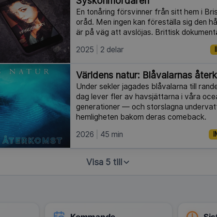
Syskonmördaren
En tonåring försvinner från sitt hem i Bri
oråd. Men ingen kan föreställa sig den h
är på väg att avslöjas. Brittisk dokument
2025
2 delar
Världens natur: Blåvalarnas åter
Under sekler jagades blåvalarna till rand
dag lever fler av havsjättarna i våra oc
generationer — och storslagna undervatt
hemligheten bakom deras comeback.
2026
45 min
I
Visa 5 till