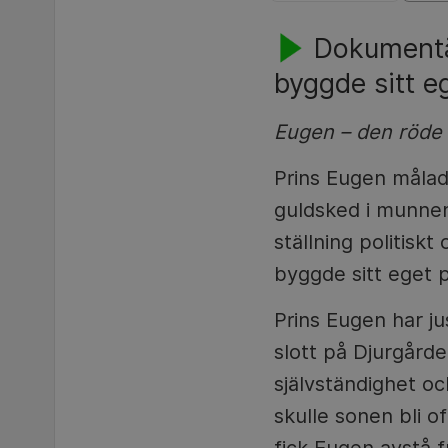
Dokumentä
byggde sitt e
Eugen – den röde 
Prins Eugen målad
guldsked i munnen 
ställning politisk
byggde sitt eget 
Prins Eugen har ju
slott på Djurgårde
självständighet o
skulle sonen bli of