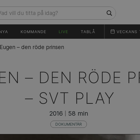
NYA
KOMMANDE
LIVE
TABLÅ
VECKANS 
Eugen – den röde prinsen
EN – DEN RÖDE P
–
SVT PLAY
2016
58 min
|
DOKUMENTÄR