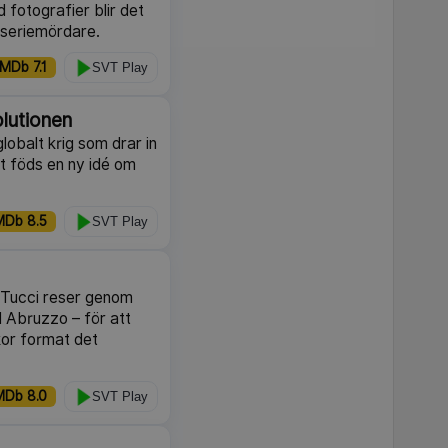
 fotografier blir det
 seriemördare.
IMDb 7.1
SVT Play
lutionen
 globalt krig som drar in
t föds en ny idé om
MDb 8.5
SVT Play
 Tucci reser genom
l Abruzzo – för att
kor format det
MDb 8.0
SVT Play