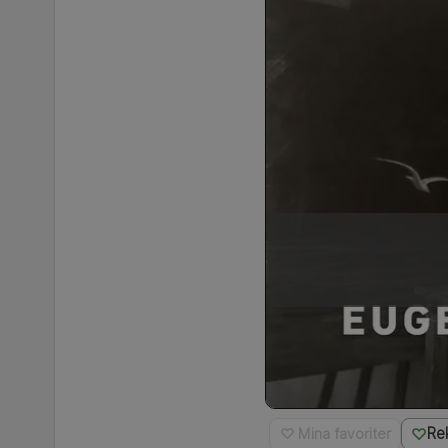
Re
♡ Mina favoriter