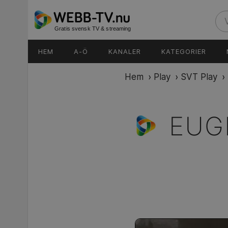
Gratis svensk TV & streaming
HEM
A-Ö
KANALER
KATEGORIER
Hem
›
Play
›
SVT Play
›
EUG