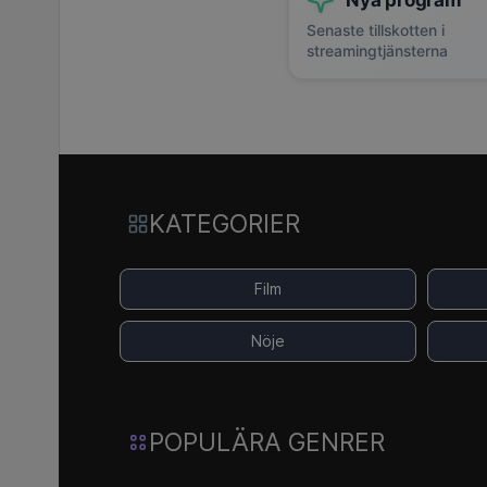
Nya program
Senaste tillskotten i
streamingtjänsterna
KATEGORIER
Film
Nöje
POPULÄRA GENRER