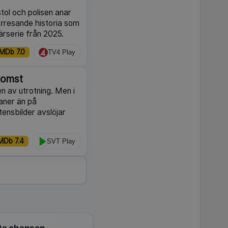
stol och polisen anar
årresande historia som
ärserie från 2025.
IMDb 7.0
TV4 Play
komst
en av utrotning. Men i
eaner än på
ensbilder avslöjar
MDb 7.4
SVT Play