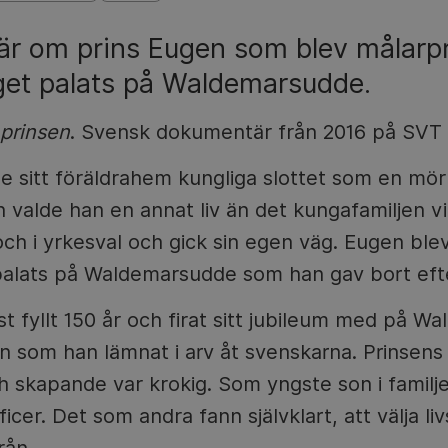
r om prins Eugen som blev målarp
get palats på Waldemarsudde.
prinsen
. Svensk dokumentär från 2016 på SVT 
e sitt föräldrahem kungliga slottet som en mö
valde han en annat liv än det kungafamiljen vi
t och i yrkesval och gick sin egen väg. Eugen bl
palats på Waldemarsudde som han gav bort efte
st fyllt 150 år och firat sitt jubileum med på 
n som han lämnat i arv åt svenskarna. Prinsens v
ch skapande var krokig. Som yngste son i famil
ficer. Det som andra fann självklart, att välja l