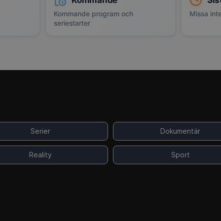
Kommande
Sis
Kommande program och
Missa inte
seriestarter
Serier
Dokumentär
Reality
Sport