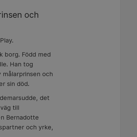
rinsen och
Play.
rk borg. Född med
lle. Han tog
ev målarprinsen och
r sin död.
Waldemarsudde, det
äg till
jen Bernadotte
ivspartner och yrke,