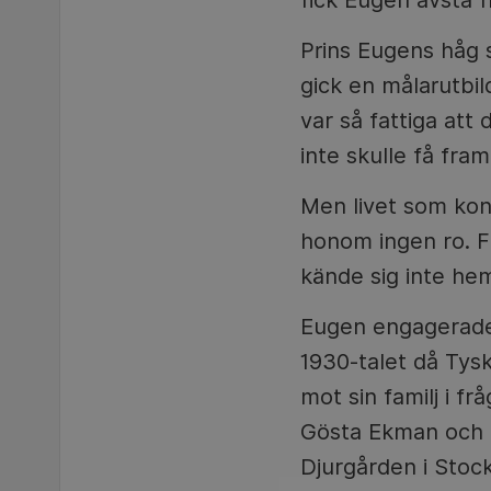
fick Eugen avstå f
Prins Eugens håg 
gick en målarutbi
var så fattiga att
inte skulle få fra
Men livet som kon
honom ingen ro. Fi
kände sig inte h
Eugen engagerade 
1930-talet då Tysk
mot sin familj i 
Gösta Ekman och 
Djurgården i Stock