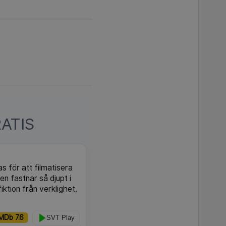
ATIS
 för att filmatisera
n fastnar så djupt i
fiktion från verklighet.
MDb 7.6
SVT Play