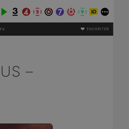
♥
FAVORITER
TV
US –