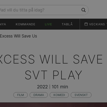
NYA
KOMMANDE
LIVE
TABLÅ
VECKANS 
Excess Will Save Us
XCESS WILL SAVE 
SVT PLAY
2022
101 min
|
FILM
DRAMA
KOMEDI
SVENSKT