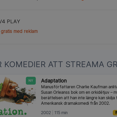
V4 PLAY
 gratis med reklam
R KOMEDIER ATT STREAMA GR
Adaptation
NY
Manusförfattaren Charlie Kaufman anlitas
Susan Orleanss bok om en orkidétjuv – me
berättelsen att han inte längre kan skilja 
Amerikansk dramakomedi från 2002.
2002
115 min
I