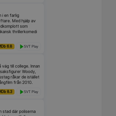
 i en farlig
iftare. Med hjälp av
ordkomplott som
kansk thrillerkomedi
MDb 6.8
SVT Play
väg till college. Innan
ksaksfigurer Woody,
tag råkar de istället
ångfilm från 2010.
MDb 8.3
SVT Play
n stad där poliserna