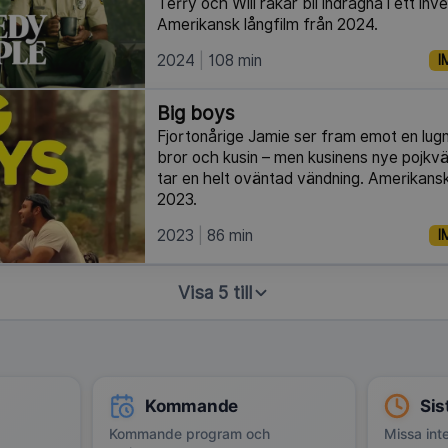
Terry och Will råkar bli indragna i ett inv
Amerikansk långfilm från 2024.
2024
108 min
I
Big boys
Fjortonårige Jamie ser fram emot en lug
bror och kusin – men kusinens nye pojkv
tar en helt oväntad vändning. Amerikan
2023.
2023
86 min
I
Visa 5 till
Kommande
Sis
Kommande program och
Missa inte