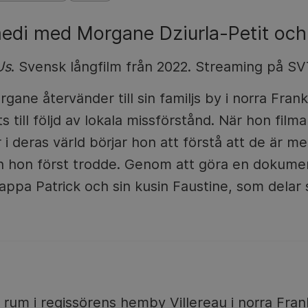
i med Morgane Dziurla-Petit och P
Us
. Svensk långfilm från 2022. Streaming på SV
ane återvänder till sin familjs by i norra Frankr
ts till följd av lokala missförstånd. När hon filma
 deras värld börjar hon att förstå att de är mer
n hon först trodde. Genom att göra en dokume
appa Patrick och sin kusin Faustine, som delar
rum i regissörens hemby Villereau i norra Fran