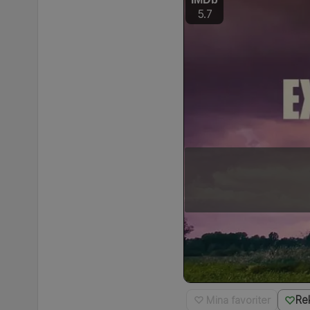
5.7
Re
♡ Mina favoriter