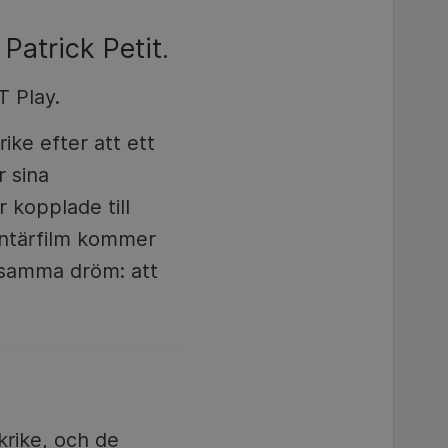
atrick Petit.
T Play.
ike efter att ett
r sina
 kopplade till
ntärfilm kommer
 samma dröm: att
krike, och de