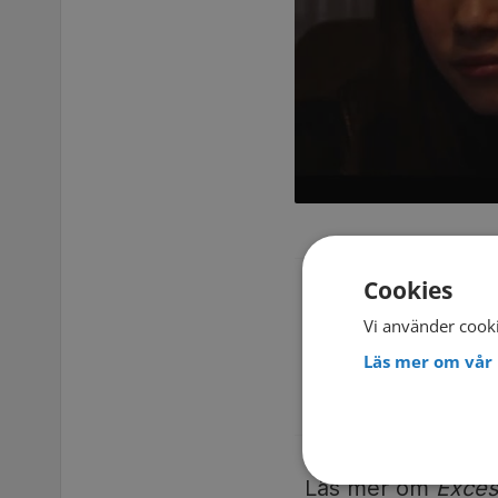
Cookies
Regi: Morgane Dziur
Vi använder cooki
Benoît Ugeux, Mari
Läs mer om vår 
Originaltitel:
Exces
Läs mer om
Exces