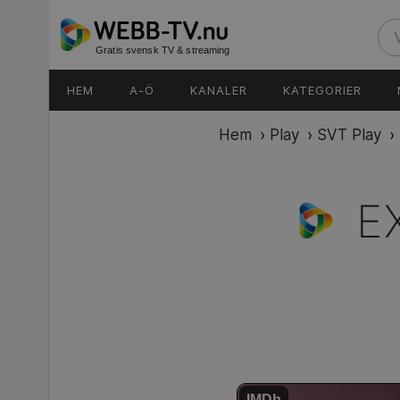
Gratis svensk TV & streaming
HEM
A-Ö
KANALER
KATEGORIER
Hem
›
Play
›
SVT Play
›
E
IMDb