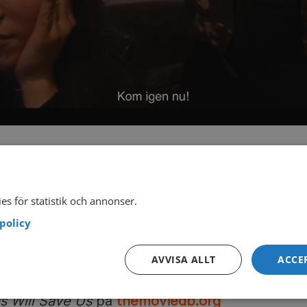
la-Petit. I rollerna: Patrick Petit, Kim Truong,
es för statistik och annonser.
e-Christine Carlier, Bernard Petit, Morgane Dziu
policy
s Will Save Us
.
AVVISA ALLT
ACCE
s Will Save Us
på
themoviedb.org