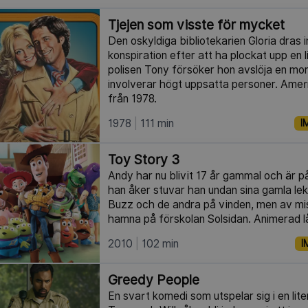
Tjejen som visste för mycket
Den oskyldiga bibliotekarien Gloria dras in
konspiration efter att ha plockat upp en l
polisen Tony försöker hon avslöja en m
involverar högt uppsatta personer. Ameri
från 1978.
1978
111 min
I
Toy Story 3
Andy har nu blivit 17 år gammal och är på 
han åker stuvar han undan sina gamla le
Buzz och de andra på vinden, men av miss
hamna på förskolan Solsidan. Animerad l
2010
102 min
I
Greedy People
En svart komedi som utspelar sig i en lite