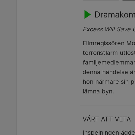
Dramakomed
Excess Will Save 
Filmregissören Morg
terroristlarm utlös
familjemedlemmar i
denna händelse ä
hon närmare sin p
lämna byn.
VÄRT ATT VETA
Inspelningen ägde 