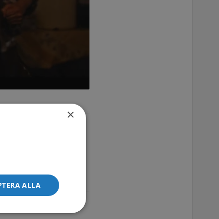
×
 Roger Petit, Jean-
rla-Petit m.fl.
PTERA ALLA