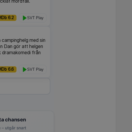
ecklat mordfall.
MDb 6.2
SVT Play
n campinghelg med sin
än Dan gör att helgen
sk dramakomedi från
MDb 6.6
SVT Play
ta chansen
 – utgår snart