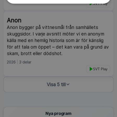
SVT Play
Anon
Anon bygger på vittnesmål från samhällets
skuggsidor. I varje avsnitt möter vi en anonym
källa med en hemlig historia som är för känslig
för att tala om öppet – det kan vara på grund av
skam, brott eller dödshot.
2026
3 delar
SVT Play
Visa 5 till
Nya program