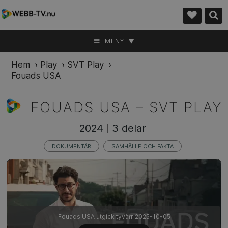
MENY ▼
Hem
›
Play
›
SVT Play
›
Fouads USA
FOUADS USA –
SVT PLAY
2024
3 delar
|
DOKUMENTÄR
SAMHÄLLE OCH FAKTA
Fouads USA utgick tyvärr 2025-10-05