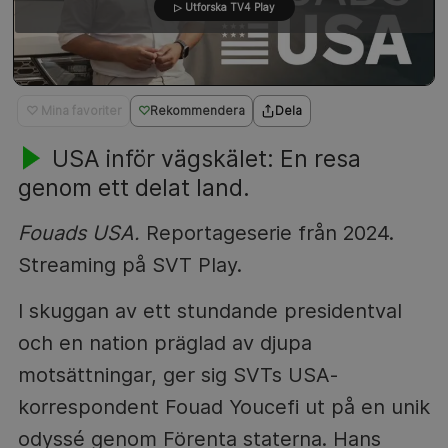
▷ Utforska TV4 Play
♡ Mina favoriter
Rekommendera
Dela
USA inför vägskälet: En resa
genom ett delat land.
Fouads USA.
Reportageserie från 2024.
Streaming på SVT Play.
I skuggan av ett stundande presidentval
och en nation präglad av djupa
motsättningar, ger sig SVTs USA-
korrespondent Fouad Youcefi ut på en unik
odyssé genom Förenta staterna. Hans