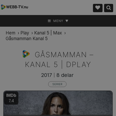
MENY ▼
Hem
›
Play
›
Kanal 5 | Max
›
Gåsmamman Kanal 5
GÅSMAMMAN –
KANAL 5 | DPLAY
2017
8 delar
|
SERIER
IMDb
7.4