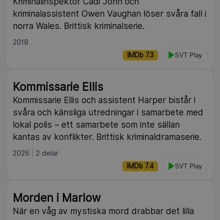
Kriminalinspektör Cadi John och
kriminalassistent Owen Vaughan löser svåra fall i
norra Wales. Brittisk kriminalserie.
2018
IMDb 7.3
SVT Play
Kommissarie Ellis
Kommissarie Ellis och assistent Harper bistår i
svåra och känsliga utredningar i samarbete med
lokal polis – ett samarbete som inte sällan
kantas av konflikter. Brittisk kriminaldramaserie.
2026
2 delar
IMDb 7.4
SVT Play
Morden i Marlow
När en våg av mystiska mord drabbar det lilla