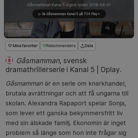
Gåsmamman Kanal 5 utgick tyvärr 2018-04-01
▷ Se Gåsmamman Kanal 5 på TV4 Play+
♡ Mina favoriter
Rekommendera
Dela
Gåsmamman
, svensk
dramathrillerserie i Kanal 5 | Dplay.
Gåsmamman
är en serie om knarkhandel,
brutala avrättningar och att få ungarna till
skolan. Alexandra Rapaport spelar Sonja,
som lever ett ganska bekymmersfritt liv
med sin älskade familj. Ekonomin är inget
problem så länge som hon inte frågar sig