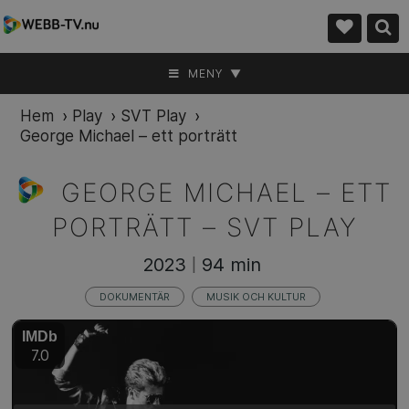
MENY ▼
Hem
›
Play
›
SVT Play
›
George Michael – ett porträtt
GEORGE MICHAEL – ETT
PORTRÄTT –
SVT PLAY
2023
94 min
|
DOKUMENTÄR
MUSIK OCH KULTUR
IMDb
7.0