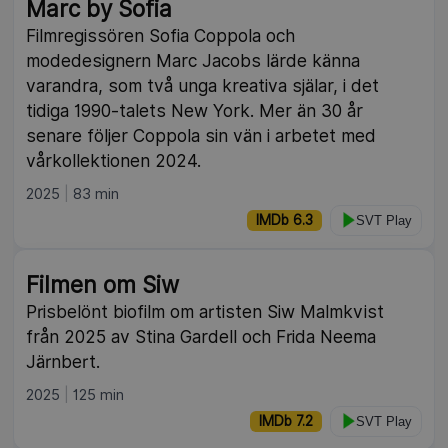
Marc by Sofia
Filmregissören Sofia Coppola och
modedesignern Marc Jacobs lärde känna
varandra, som två unga kreativa själar, i det
tidiga 1990-talets New York. Mer än 30 år
senare följer Coppola sin vän i arbetet med
vårkollektionen 2024.
2025
83 min
IMDb 6.3
SVT Play
Filmen om Siw
Prisbelönt biofilm om artisten Siw Malmkvist
från 2025 av Stina Gardell och Frida Neema
Järnbert.
2025
125 min
IMDb 7.2
SVT Play