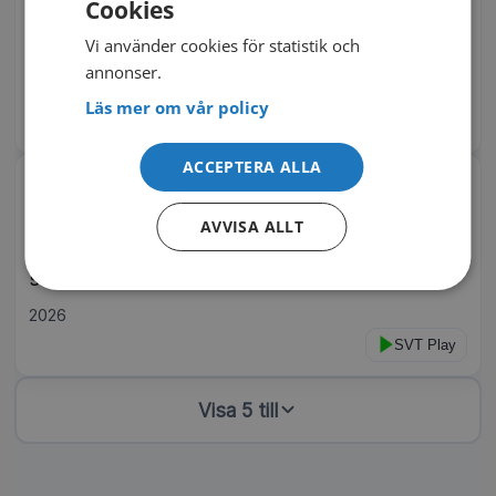
Cookies
Våra största idrottsstjärnor lyfts fram genom
Vi använder cookies för statistik och
unikt arkivmaterial samt i en berättelse i nutid.
annonser.
2024
8 delar
Läs mer om vår policy
SVT Play
ACCEPTERA ALLA
Bordtennis: WTT
Högklassig bordtennis från WTT. Följ Truls
AVVISA ALLT
Möregårdh och de andra svenska stärnorna
samt den övriga världseliten i bordtennis.
2026
SVT Play
Visa 5 till