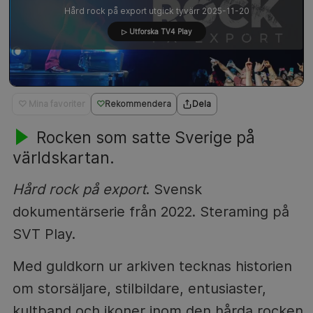
Hård rock på export utgick tyvärr 2025-11-20
▷ Utforska TV4 Play
♡ Mina favoriter
Rekommendera
Dela
Rocken som satte Sverige på
världskartan.
Hård rock på export
. Svensk
dokumentärserie från 2022. Steraming på
SVT Play.
Med guldkorn ur arkiven tecknas historien
om storsäljare, stilbildare, entusiaster,
kultband och ikoner inom den hårda rocken