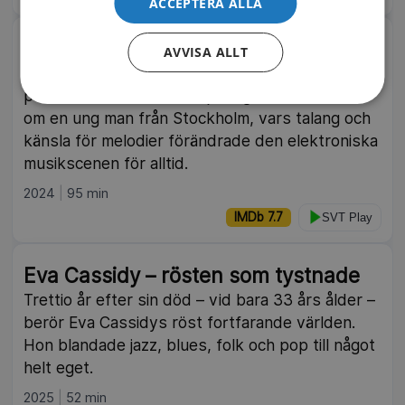
ACCEPTERA ALLA
Avicii – I’m Tim
AVVISA ALLT
Bakom världens största dansgolv och
pulserande festivaler döljer sig en berättelse
om en ung man från Stockholm, vars talang och
känsla för melodier förändrade den elektroniska
musikscenen för alltid.
2024
95 min
IMDb 7.7
SVT Play
Eva Cassidy – rösten som tystnade
Trettio år efter sin död – vid bara 33 års ålder –
berör Eva Cassidys röst fortfarande världen.
Hon blandade jazz, blues, folk och pop till något
helt eget.
2025
52 min