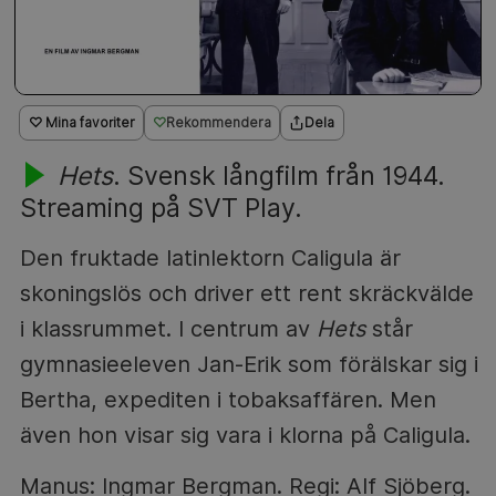
♡ Mina favoriter
Rekommendera
Dela
Hets
. Svensk långfilm från 1944.
Streaming på SVT Play.
Den fruktade latinlektorn Caligula är
skoningslös och driver ett rent skräckvälde
i klassrummet. I centrum av
Hets
står
gymnasieeleven Jan-Erik som förälskar sig i
Bertha, expediten i tobaksaffären. Men
även hon visar sig vara i klorna på Caligula.
Manus: Ingmar Bergman. Regi: Alf Sjöberg.