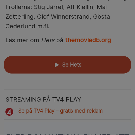
I rollerna: Stig Järrel, Alf Kjellin, Mai
Zetterling, Olof Winnerstrand, Gösta
Cederlund m.fl.
Läs mer om
Hets
på
themoviedb.org
Se Hets
▲
STREAMING PÅ TV4 PLAY
Se på TV4 Play – gratis med reklam