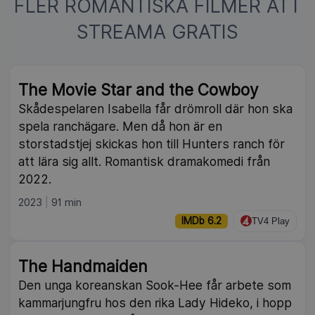
FLER ROMANTISKA FILMER ATT
STREAMA GRATIS
NY
The Movie Star and the Cowboy
Skådespelaren Isabella får drömroll där hon ska
spela ranchägare. Men då hon är en
storstadstjej skickas hon till Hunters ranch för
att lära sig allt. Romantisk dramakomedi från
2022.
2023
91 min
IMDb 6.2
TV4 Play
The Handmaiden
Den unga koreanskan Sook-Hee får arbete som
kammarjungfru hos den rika Lady Hideko, i hopp