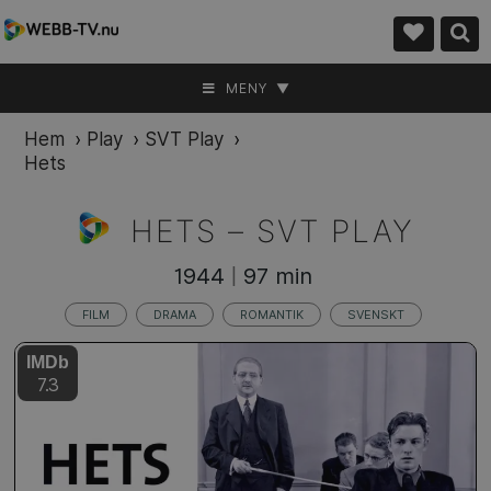
MENY ▼
Hem
›
Play
›
SVT Play
›
Hets
HETS –
SVT PLAY
1944
97 min
|
FILM
DRAMA
ROMANTIK
SVENSKT
IMDb
7.3