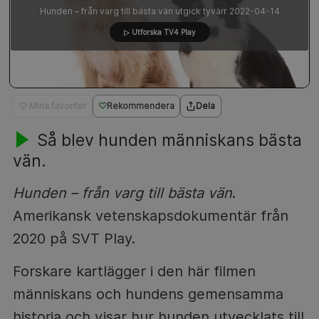
Hunden – från varg till bästa vän utgick tyvärr 2022-04-14
▷ Utforska TV4 Play
♡ Mina favoriter
Rekommendera
Dela
Så blev hunden människans bästa
vän.
Hunden – från varg till bästa vän
.
Amerikansk vetenskapsdokumentär från
2020 på SVT Play.
Forskare kartlägger i den här filmen
människans och hundens gemensamma
historia och visar hur hunden utvecklats till