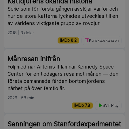
Kattdjurens okända historia
Serie som för första gången avslöjar varför och
hur de stora katterna lyckades utvecklas till en
av världens viktigaste grupp av rovdjur.
2018
3 delar
IMDb 8.2
Kunskapskanalen
Månresan inifrån
Följ med när Artemis II lämnar Kennedy Space
Center för en tiodagars resa mot månen — den
första bemannade färden bortom jordens
närhet på över femtio år.
2026
58 min
IMDb 7.8
SVT Play
Sanningen om Stanfordexperimentet