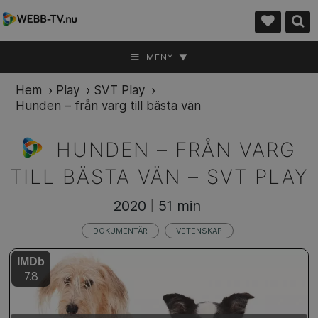
MENY ▼
Hem
›
Play
›
SVT Play
›
Hunden – från varg till bästa vän
HUNDEN – FRÅN VARG
TILL BÄSTA VÄN –
SVT PLAY
2020
51 min
|
DOKUMENTÄR
VETENSKAP
IMDb
7.8