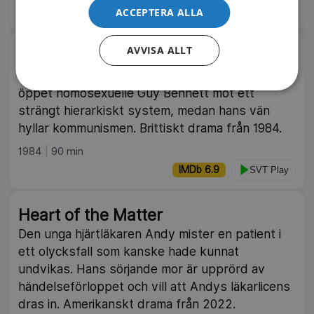
ACCEPTERA ALLA
IMDb 6.7
TV4 Film | TV4 Play
NY
AVVISA ALLT
Ett annat land
På en brittisk internatskola 1932 kämpar den
öppet homosexuelle Guy Bennett mot ett
strängt hierarkiskt system, medan hans vän
hyllar kommunismen. Brittiskt drama från 1984.
1984
90 min
IMDb 6.9
SVT Play
Heart of the Matter
Den unga hjärtläkaren Andy mister en patient i
ett olycksfall som kanske hade kunnat
undvikas. Hans sörjande mor är upprörd av
händelseförloppet och vill att Andys läkarlicens
dras in. Amerikanskt drama från 2022.