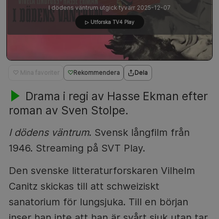
I dödens väntrum utgick tyvärr 2025-12-07
▷ Utforska TV4 Play
♡ Mina favoriter
Rekommendera
Dela
Drama i regi av Hasse Ekman efter
roman av Sven Stolpe.
I dödens väntrum
. Svensk långfilm från
1946. Streaming på SVT Play.
Den svenske litteraturforskaren Vilhelm
Canitz skickas till att schweiziskt
sanatorium för lungsjuka. Till en början
inser han inte att han är svårt sjuk utan tar