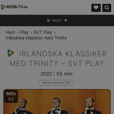
MENY ▼
Hem
›
Play
›
SVT Play
›
Irländska klassiker med Trinity
IRLÄNDSKA KLASSIKER
MED TRINITY –
SVT PLAY
2022
55 min
|
MUSIK OCH KULTUR
IMDb
6.3