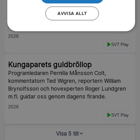
Victoriakonserten
AVVISA ALLT
En musikalisk födelsedagshyllning till
kronprinsessan Victoria på Öland.
2026
SVT Play
Kungaparets guldbröllop
Programledaren Pernilla Månsson Colt,
kommentatorn Ted Wigren, reportern William
Brynolfsson och hovexperten Roger Lundgren
m.fl. guidar oss genom dagens firande.
2026
SVT Play
Visa 5 till