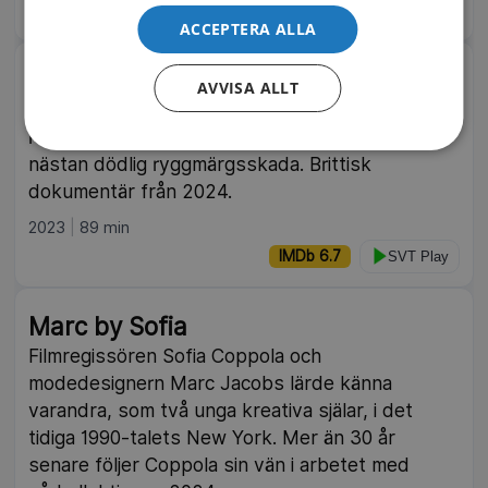
IMDb 7.2
SVT Play
ACCEPTERA ALLA
Dox: Berget och jag
AVVISA ALLT
En skildring av den före detta professionella
rugbyspelaren Ed Jacksons resa efter en
nästan dödlig ryggmärgsskada. Brittisk
dokumentär från 2024.
2023
89 min
IMDb 6.7
SVT Play
Marc by Sofia
Filmregissören Sofia Coppola och
modedesignern Marc Jacobs lärde känna
varandra, som två unga kreativa själar, i det
tidiga 1990-talets New York. Mer än 30 år
senare följer Coppola sin vän i arbetet med