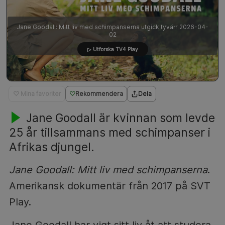
Jane Goodall: Mitt liv med schimpanserna utgick tyvärr 2026-04-
02
▷ Utforska TV4 Play
♡ Mina favoriter
Rekommendera
Dela
Jane Goodall är kvinnan som levde
25 år tillsammans med schimpanser i
Afrikas djungel.
Jane Goodall: Mitt liv med schimpanserna
.
Amerikansk dokumentär från 2017 på SVT
Play.
Jane Goodall har vigt sitt liv åt att studera