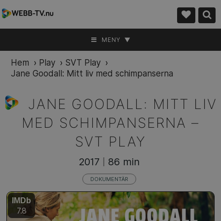
MENY ▼
Hem
›
Play
›
SVT Play
›
Jane Goodall: Mitt liv med schimpanserna
JANE GOODALL: MITT LIV
MED SCHIMPANSERNA –
SVT PLAY
2017
86 min
|
DOKUMENTÄR
IMDb
7.8