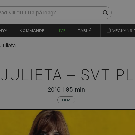
NYA
KOMMANDE
LIVE
TABLÅ
VECKANS 
Julieta
JULIETA –
SVT P
2016
95 min
|
FILM