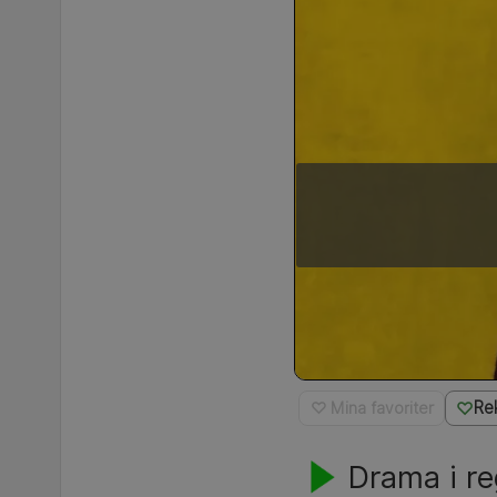
Re
♡ Mina favoriter
Drama i re