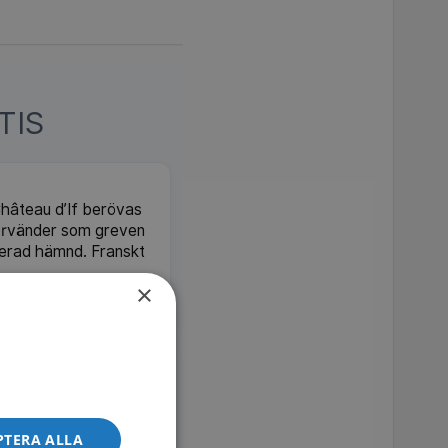
TIS
 Château d’If berövas
tervänder som greven
nerad hämnd. Franskt
×
MDb 7.6
SVT Play
trollkarlen Prosperos
lagg – i Per Åhlins
eares Stormen. Svensk
PTERA ALLA