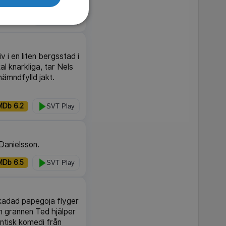
MDb 7.3
SVT Play
v i en liten bergsstad i
l knarkliga, tar Nels
hämndfylld jakt.
MDb 6.2
SVT Play
 Danielsson.
MDb 6.5
SVT Play
kadad papegoja flyger
en grannen Ted hjälper
ntisk komedi från