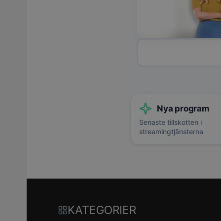
Nya program
Senaste tillskotten i
streamingtjänsterna
KATEGORIER