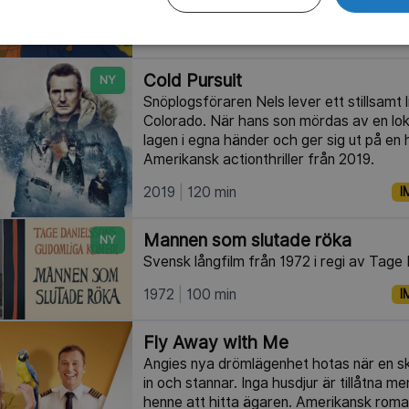
1989
104 min
I
Cold Pursuit
NY
Snöplogsföraren Nels lever ett stillsamt li
Colorado. När hans son mördas av en loka
lagen i egna händer och ger sig ut på en 
Amerikansk actionthriller från 2019.
2019
120 min
I
Mannen som slutade röka
NY
Svensk långfilm från 1972 i regi av Tage
1972
100 min
I
Fly Away with Me
Angies nya drömlägenhet hotas när en s
in och stannar. Inga husdjur är tillåtna m
henne att hitta ägaren. Amerikansk roma