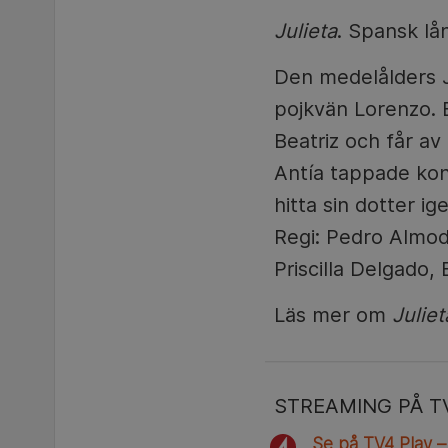
Julieta
. Spansk lå
Den medelålders Ju
pojkvän Lorenzo. 
Beatriz och får av
Antía tappade kont
hitta sin dotter i
Regi: Pedro Almod
Priscilla Delgado, 
Läs mer om
Juliet
STREAMING PÅ T
Se på TV4 Play –