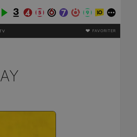
♥
FAVORITER
TV
LAY