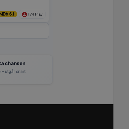
IMDb 6.1
TV4 Play
ta chansen
 – utgår snart