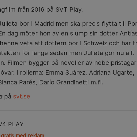
ngfilm från 2016 på SVT Play.
lieta bor i Madrid men ska precis flytta till Po
En dag möter hon av en slump sin dotter Antí
 henne veta att dottern bor i Schweiz och har tr
akten för länge sedan men Julieta gör nu allt 
gen. Filmen bygger på noveller av nobelpristaga
óvar. I rollerna: Emma Suárez, Adriana Ugarte, 
Blanca Parés, Darío Grandinetti m.fl.
a
på
svt.se
V4 PLAY
 gratis med reklam