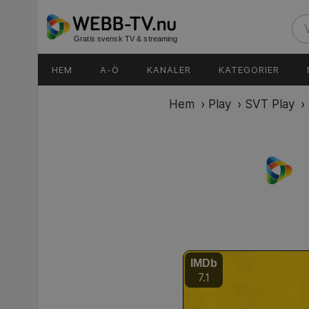
Gratis svensk TV & streaming
HEM
A-Ö
KANALER
KATEGORIER
Hem
›
Play
›
SVT Play
›
IMDb
7.1