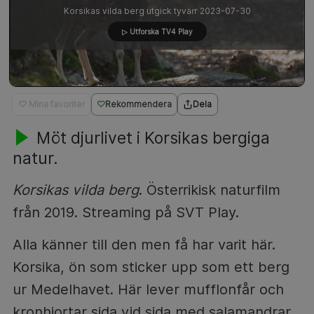
Korsikas vilda berg utgick tyvärr 2023-07-30
▷ Utforska TV4 Play
♡ Mina favoriter
Rekommendera
Dela
Möt djurlivet i Korsikas bergiga
natur.
Korsikas vilda berg
. Österrikisk naturfilm
från 2019. Streaming på SVT Play.
Alla känner till den men få har varit här.
Korsika, ön som sticker upp som ett berg
ur Medelhavet. Här lever mufflonfår och
kronhjortar sida vid sida med salamandrar