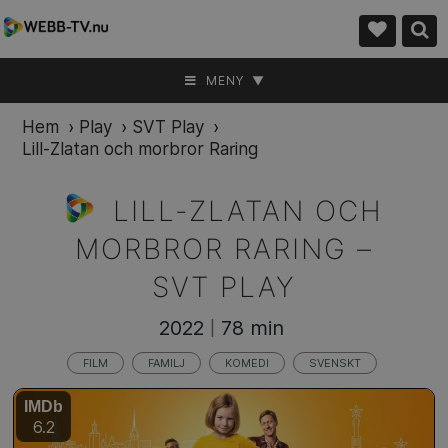
MENY ▼
Hem
›
Play
›
SVT Play
›
Lill-Zlatan och morbror Raring
LILL-ZLATAN OCH
MORBROR RARING –
SVT PLAY
2022
78 min
|
FILM
FAMILJ
KOMEDI
SVENSKT
IMDb
6.2