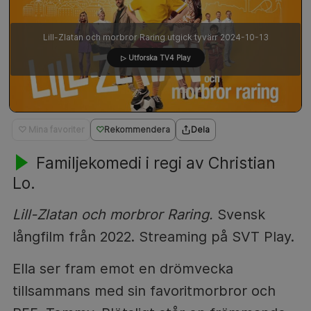
Lill-Zlatan och morbror Raring utgick tyvärr 2024-10-13
▷ Utforska TV4 Play
♡ Mina favoriter
Rekommendera
Dela
Familjekomedi i regi av Christian
Lo.
Lill-Zlatan och morbror Raring.
Svensk
långfilm från 2022. Streaming på SVT Play.
Ella ser fram emot en drömvecka
tillsammans med sin favoritmorbror och