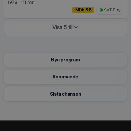
1978
111 min
IMDb 6.8
SVT Play
Visa 5 till
Nya program
Kommande
Sista chansen