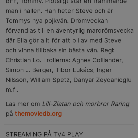
BFF, Tommy. Plötsligt står en främmande
man i hallen. Han heter Steve och är
Tommys nya pojkvän. Drömveckan
förvandlas till en äventyrlig mardrömsvecka
där Ella gör allt för att bli av med Steve
och vinna tillbaka sin bästa vän. Regi:
Christian Lo. I rollerna: Agnes Colliander,
Simon J. Berger, Tibor Lukács, Inger
Nilsson, William Spetz, Danyar Zeydanioglu
m.fl.
Läs mer om
Lill-Zlatan och morbror Raring
på
themoviedb.org
STREAMING PÅ TV4 PLAY