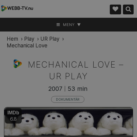
MENY ▼
Hem
›
Play
›
UR Play
›
Mechanical Love
MECHANICAL LOVE –
UR PLAY
2007
53 min
|
DOKUMENTÄR
IMDb
6.8