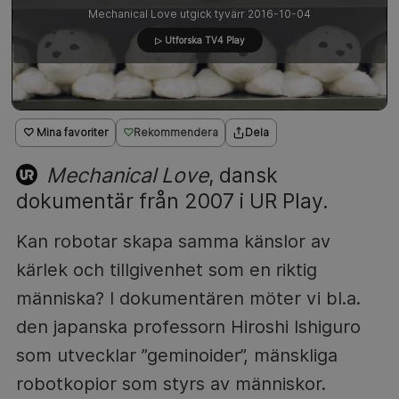
Mechanical Love utgick tyvärr 2016-10-04
▷ Utforska TV4 Play
♡ Mina favoriter
Rekommendera
Dela
Mechanical Love
, dansk
dokumentär från 2007 i UR Play.
Kan robotar skapa samma känslor av
kärlek och tillgivenhet som en riktig
människa? I dokumentären möter vi bl.a.
den japanska professorn Hiroshi Ishiguro
som utvecklar ”geminoider”, mänskliga
robotkopior som styrs av människor.