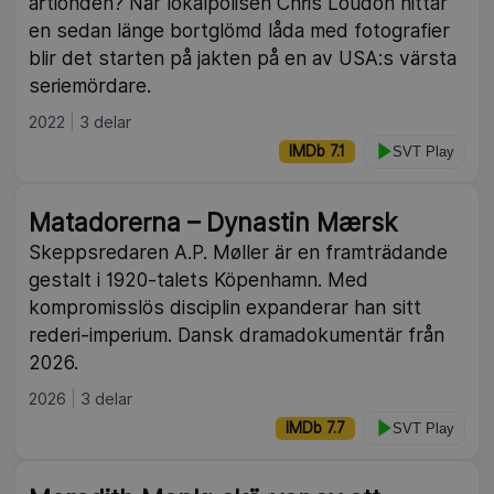
årtionden? När lokalpolisen Chris Loudon hittar
en sedan länge bortglömd låda med fotografier
blir det starten på jakten på en av USA:s värsta
seriemördare.
2022
3 delar
IMDb 7.1
SVT Play
Matadorerna – Dynastin Mærsk
Skeppsredaren A.P. Møller är en framträdande
gestalt i 1920-talets Köpenhamn. Med
kompromisslös disciplin expanderar han sitt
rederi-imperium. Dansk dramadokumentär från
2026.
2026
3 delar
IMDb 7.7
SVT Play