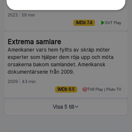
rampljuset.
2023
59 min
IMDb 7.4
SVT Play
Extrema samlare
Amerikaner vars hem fyllts av skräp möter
experter som hjälper dem röja upp och möta
orsakerna bakom samlandet. Amerikansk
dokumentärserie från 2009.
2009
43 min
IMDb 6.5
TV8 Play | Pluto TV
Visa 5 till