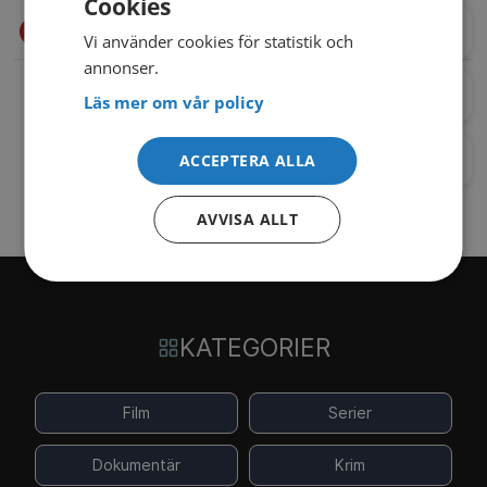
Cookies
Se på TV4 Play – gratis med reklam
Nya program
Vi använder cookies för statistik och
annonser.
Kommande
Läs mer om vår policy
Sista chansen
ACCEPTERA ALLA
AVVISA ALLT
KATEGORIER
Film
Serier
Dokumentär
Krim