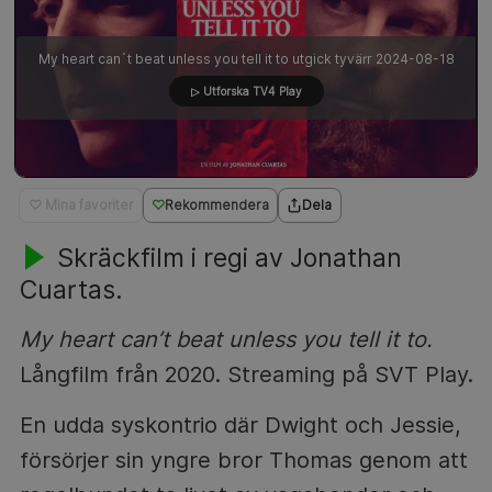
My heart can´t beat unless you tell it to utgick tyvärr 2024-08-18
▷ Utforska TV4 Play
♡ Mina favoriter
Rekommendera
Dela
Skräckfilm i regi av Jonathan
Cuartas.
My heart can’t beat unless you tell it to.
Långfilm från 2020. Streaming på SVT Play.
En udda syskontrio där Dwight och Jessie,
försörjer sin yngre bror Thomas genom att