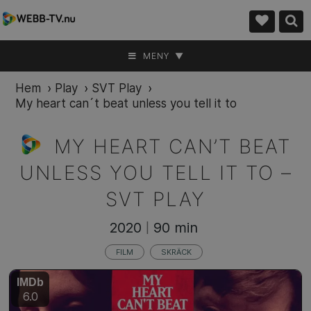
MENY ▼
Hem
›
Play
›
SVT Play
›
My heart can´t beat unless you tell it to
MY HEART CAN’T BEAT
UNLESS YOU TELL IT TO –
SVT PLAY
2020
90 min
|
FILM
SKRÄCK
IMDb
6.0