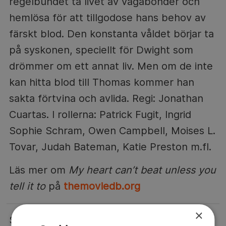
regelbundet ta livet av vagabonder och
hemlösa för att tillgodose hans behov av
färskt blod. Den konstanta våldet börjar ta
på syskonen, speciellt för Dwight som
drömmer om ett annat liv. Men om de inte
kan hitta blod till Thomas kommer han
sakta förtvina och avlida. Regi: Jonathan
Cuartas. I rollerna: Patrick Fugit, Ingrid
Sophie Schram, Owen Campbell, Moises L.
Tovar, Judah Bateman, Katie Preston m.fl.
Läs mer om
My heart can’t beat unless you
tell it to
på
themoviedb.org
×
STREAMING PÅ TV4 PLAY