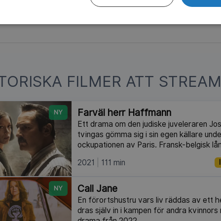
V4 PLAY
 gratis med reklam
STORISKA FILMER ATT STREAM
Farväl herr Haffmann
NY
Ett drama om den judiske juveleraren 
tvingas gömma sig i sin egen källare und
ockupationen av Paris. Fransk-belgisk lå
2021
111 min
Call Jane
NY
En förortshustru vars liv räddas av ett 
dras själv in i kampen för andra kvinnors
drama från 2022.