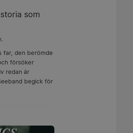
istoria som
.
es far, den berömde
och försöker
iv redan är
Seeband begick för