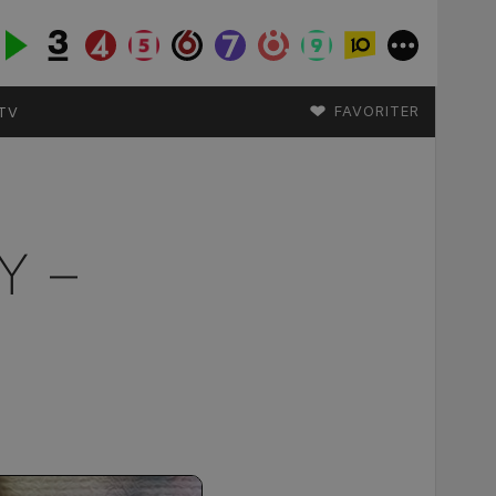
♥
FAVORITER
TV
Y –