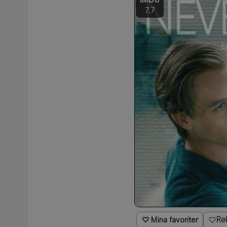
7.7
Re
♡ Mina favoriter