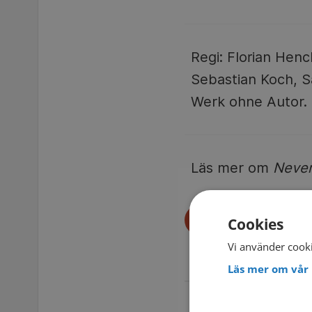
Regi: Florian Henc
Sebastian Koch, Sa
Werk ohne Autor.
Läs mer om
Never
Cookies
Vi använder cooki
Läs mer om vår 