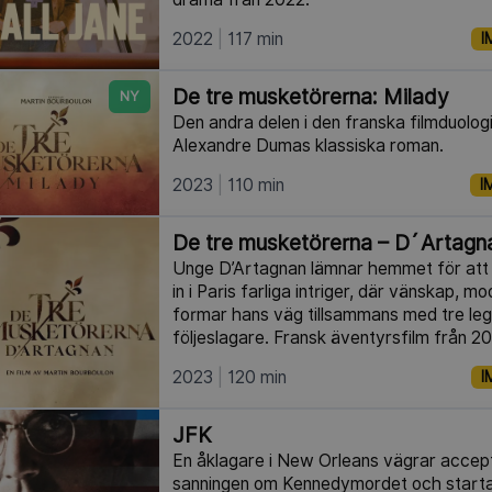
2022
117 min
I
De tre musketörerna: Milady
NY
Den andra delen i den franska filmduolo
Alexandre Dumas klassiska roman.
2023
110 min
I
De tre musketörerna – D´Artagn
Unge D’Artagnan lämnar hemmet för att 
in i Paris farliga intriger, där vänskap, 
formar hans väg tillsammans med tre le
följeslagare. Fransk äventyrsfilm från 2
2023
120 min
I
JFK
En åklagare i New Orleans vägrar accept
sanningen om Kennedymordet och startar