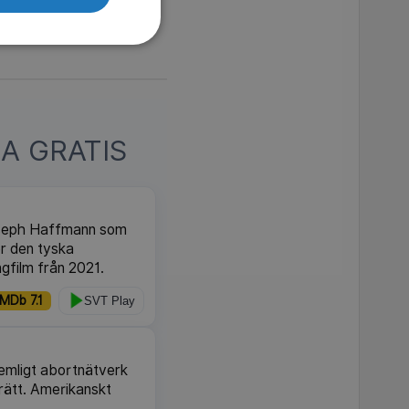
A GRATIS
Joseph Haffmann som
er den tyska
ngfilm från 2021.
IMDb 7.1
SVT Play
hemligt abortnätverk
 rätt. Amerikanskt