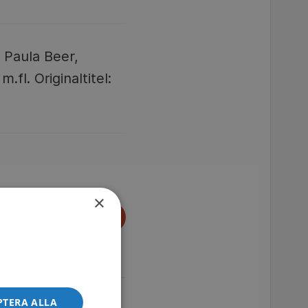
, Paula Beer,
fl. Originaltitel:
×
PTERA ALLA