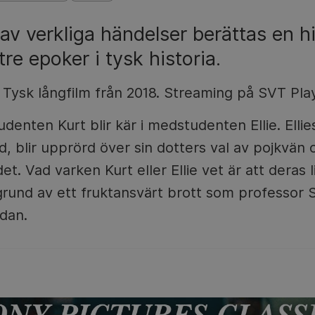
 av verkliga händelser berättas en h
re epoker i tysk historia.
. Tysk långfilm från 2018. Streaming på SVT Play
enten Kurt blir kär i medstudenten Ellie. Elli
 blir upprörd över sin dotters val av pojkvän 
et. Vad varken Kurt eller Ellie vet är att deras l
rund av ett fruktansvärt brott som professor 
dan.