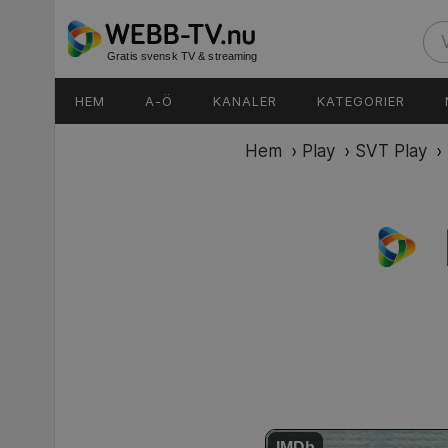
Gratis svensk TV & streaming
HEM
A-Ö
KANALER
KATEGORIER
Hem
›
Play
›
SVT Play
›
IMDb