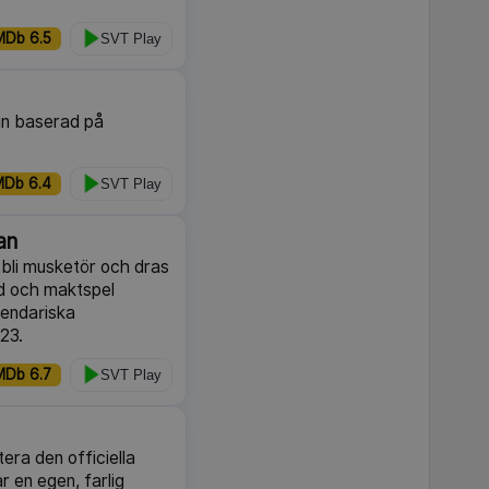
MDb 6.5
SVT Play
gin baserad på
MDb 6.4
SVT Play
an
bli musketör och dras
mod och maktspel
gendariska
023.
MDb 6.7
SVT Play
era den officiella
 en egen, farlig