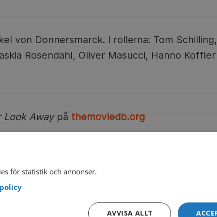
kel von Donnersmarck. I rollerna: Tom Schilling
skia Rosendahl, Oliver Masucci, Hanno Koffler m.
 Look Away
på
themoviedb.org
Se Never Look Away
▲
es för statistik och annonser.
policy
AVVISA ALLT
ACCE