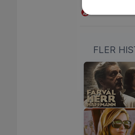
STREAMING PÅ T
Se på TV4 Play –
FLER HI