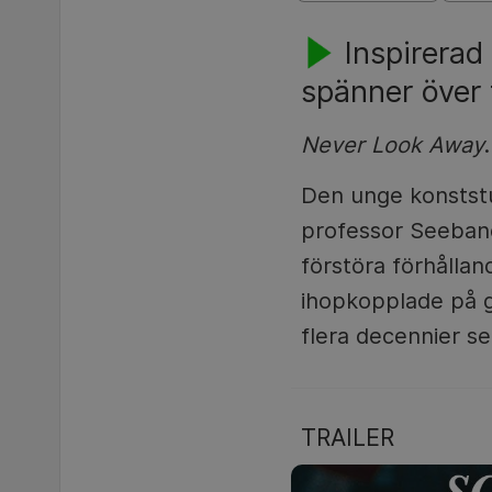
Inspirerad
spänner över t
Never Look Away
Den unge konststud
professor Seeband,
förstöra förhålland
ihopkopplade på g
flera decennier se
TRAILER