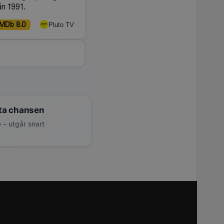
ån 1991.
IMDb 8.0
Pluto TV
ta chansen
 – utgår snart