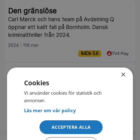
Den gränslöse
Carl Mørck och hans team på Avdelning Q
öppnar ett kallt fall på Bornholm. Dansk
kriminalthriller från 2024.
2024
116 min
IMDb 5.6
TV4 Play
Gomorra
×
Cookies
I Neapels undre värld vävs fem öden samman
kring Camorrans makt, pengar och våld – byggt
Vi använder cookies för statistik och
på Roberto Savianos avslöjande bok. Italienskt
annonser.
drama från 2008.
Läs mer om vår policy
2008
132 min
IMDb 7.0
Rakuten TV
ACCEPTERA ALLA