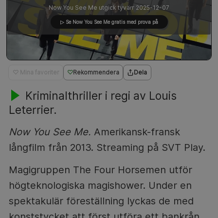
Now You See Me utgick tyvärr 2025-12-07
▷ Se Now You See Me
gratis med prova på
♡ Mina favoriter
Rekommendera
Dela
Kriminalthriller i regi av Louis
Leterrier.
Now You See Me.
Amerikansk-fransk
långfilm från 2013. Streaming på SVT Play.
Magigruppen The Four Horsemen utför
högteknologiska magishower. Under en
spektakulär föreställning lyckas de med
konststycket att först utföra ett bankrån