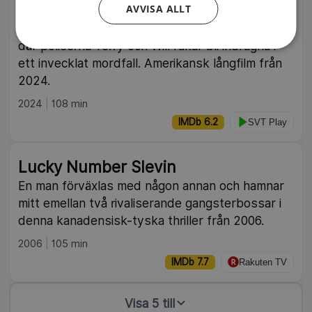
Greedy People
AVVISA ALLT
En svart komedi som utspelar sig i en liten stad
där poliserna Terry och Will råkar bli indragna i
ett invecklat mordfall. Amerikansk långfilm från
2024.
2024
108 min
IMDb 6.2
SVT Play
Lucky Number Slevin
En man förväxlas med någon annan och hamnar
mitt emellan två rivaliserande gangsterbossar i
denna kanadensisk-tyska thriller från 2006.
2006
105 min
IMDb 7.7
Rakuten TV
Visa 5 till