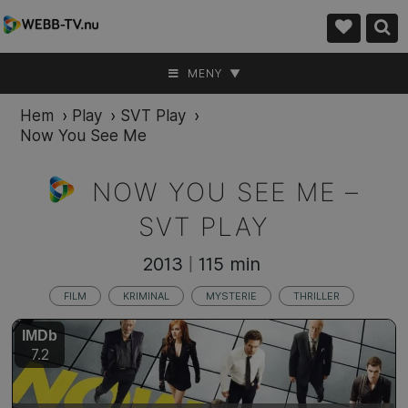
MENY ▼
Hem
›
Play
›
SVT Play
›
Now You See Me
NOW YOU SEE ME –
SVT PLAY
2013
115 min
|
FILM
KRIMINAL
MYSTERIE
THRILLER
IMDb
7.2