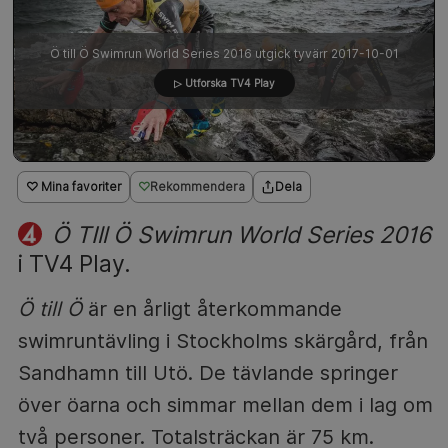
Ö till Ö Swimrun World Series 2016 utgick tyvärr 2017-10-01
▷ Utforska TV4 Play
♡ Mina favoriter
Rekommendera
Dela
Ö TIll Ö Swimrun World Series 2016
i TV4 Play.
Ö till Ö
är en årligt återkommande
swimruntävling i Stockholms skärgård, från
Sandhamn till Utö. De tävlande springer
över öarna och simmar mellan dem i lag om
två personer. Totalsträckan är 75 km.