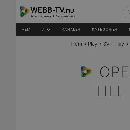
Gratis svensk TV & streaming
HEM
A-Ö
KANALER
KATEGORIER
Hem
›
Play
›
SVT Play
›
OPE
TILL