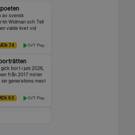
kpoeten
en av svensk
artin Widman och Tell
n valde livet vid
MDb 7.4
SVT Play
porträtten
ick bort i juni 2026,
lmen från 2017 möter
v sin generations mest
MDb 6.5
SVT Play