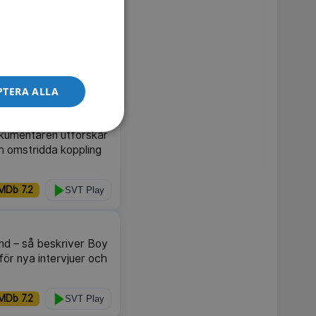
 som hittar en
ien bygger på boken
.
SVT Play
PTERA ALLA
sta filmskapare, känd
Dokumentären utforskar
h omstridda koppling
MDb 7.2
SVT Play
nd – så beskriver Boy
för nya intervjuer och
MDb 7.2
SVT Play