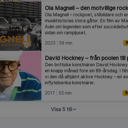
Ola Magnell – den motvillige roc
Ola Magnell – rockpoet, stilbildare och 
musikhistorias stora gåtor. En film av M
Aulin om legenden som efter succédebute
sidan om rampljuset.
2023
59 min
I
David Hockney – från poolen till 
Den brittiske konstnären David Hockney g
en knapp månad före sin 89-årsdag. I fi
vi den då alltjämt aktive Hockney – en a
inflytelserika konstnärer.
2017
53 min
I
Visa 5 till