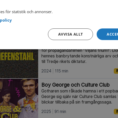
Svärtan. Den handlar om några ungdomar
skadad sjöjungfru på en skärgårdsö. Ser
es för statistik och annonser.
Sommaren 1985 av John Ajvide Lindqvist
policy
2026
31 min
AVVISA ALLT
ACCE
Riefenstahl
Leni Riefenstahl var Nazitysklands främ
för propagandafilmen ”Viljans triumf”. 
hennes banbrytande konstnärliga arv oc
till Tredje rikets diktatur.
2024
115 min
I
Boy George och Culture Club
Gotharen som råkade hamna i ett popba
George sig själv när Culture Club samlas 
blickar tillbaka på sin framgångssaga.
2025
91 min
I