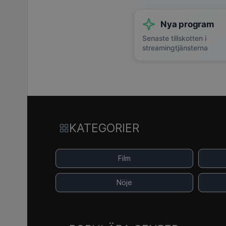
Nya program
Senaste tillskotten i
streamingtjänsterna
KATEGORIER
Film
Nöje