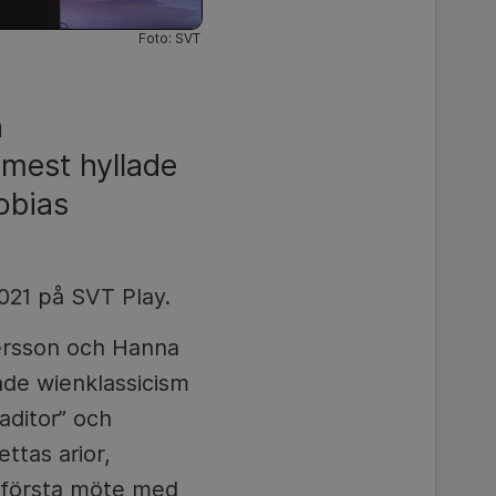
Foto: SVT
a
 mest hyllade
obias
021 på SVT Play.
Persson och Hanna
de wienklassicism
aditor” och
ttas arior,
s första möte med