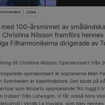
kommendera
Dela
 med 100-årsminnet av småländsk
 Christina Nilsson framförs hennes
liga Filharmonikerna dirigerade av T
ning till Christina Nilsson
. Operakonsert från 2
nyinspelade operakonsert är sopranerna Miah 
 Svenheden är kapellmästare. Det bjuds på bå
ertoar som Mozarts uppmanande ”Ah fuggi il tr
 trüben” från Lohengrin. Vi får också höra Viole
 debutroll i Verdis La traviata, som blev henne