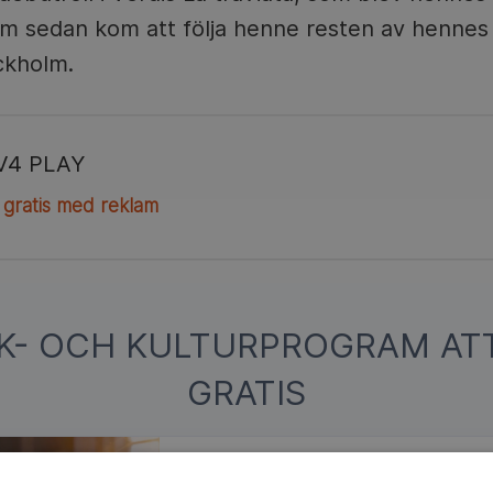
m sedan kom att följa henne resten av hennes k
ckholm.
V4 PLAY
 gratis med reklam
IK- OCH KULTURPROGRAM AT
GRATIS
Bakom Svärtan
Följ med bakom kulisserna på inspelninge