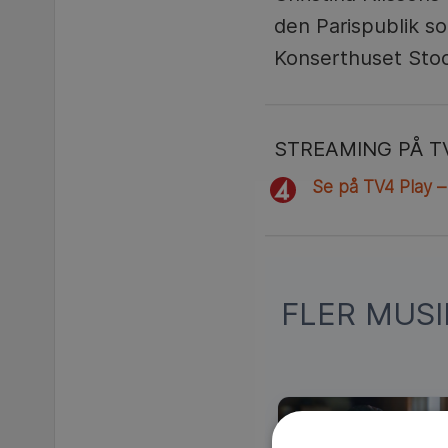
den Parispublik so
Konserthuset Sto
STREAMING PÅ T
Se på TV4 Play –
FLER MUS