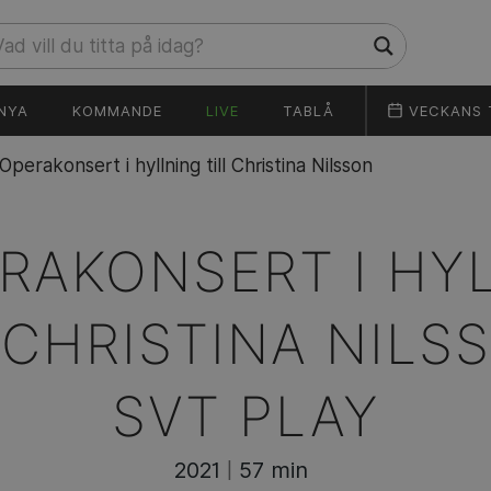
NYA
KOMMANDE
LIVE
TABLÅ
VECKANS 
Operakonsert i hyllning till Christina Nilsson
RAKONSERT I HY
 CHRISTINA NILS
SVT PLAY
2021
57 min
|