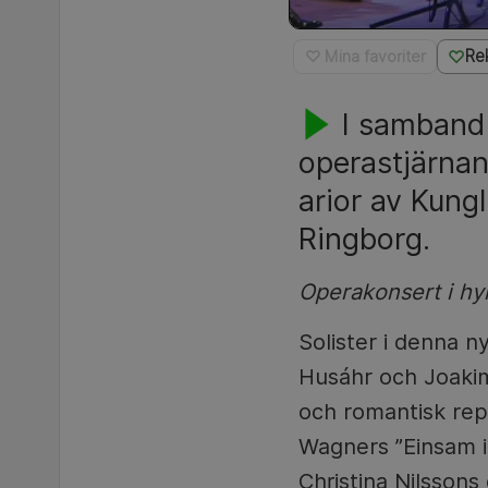
Re
♡ Mina favoriter
I samband
operastjärnan
arior av Kung
Ringborg.
Operakonsert i hyll
Solister i denna 
Husáhr och Joakim
och romantisk rep
Wagners ”Einsam in
Christina Nilssons