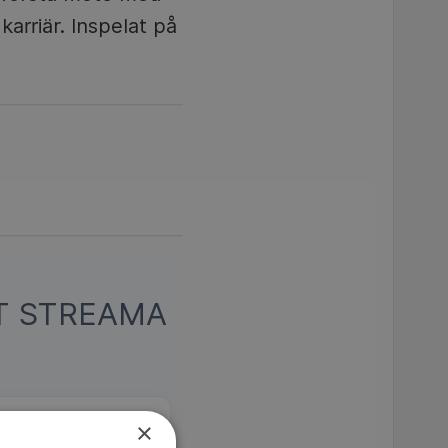
arriär. Inspelat på
T STREAMA
×
n av tv-serien