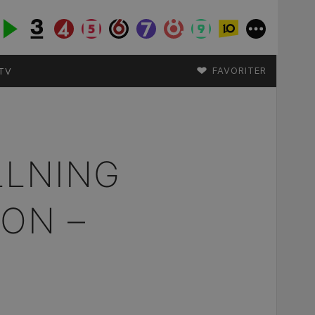
♥
FAVORITER
TV
LLNING
SON –