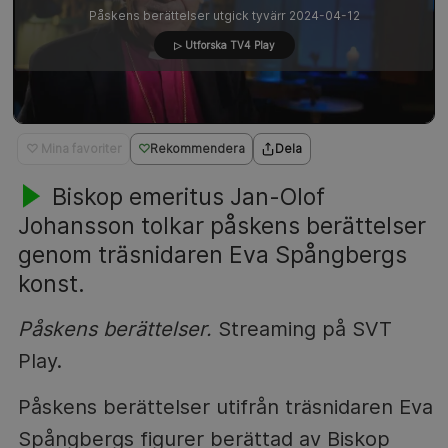
Påskens berättelser utgick tyvärr 2024-04-12
▷ Utforska TV4 Play
♡ Mina favoriter
Rekommendera
Dela
Biskop emeritus Jan-Olof
Johansson tolkar påskens berättelser
genom träsnidaren Eva Spångbergs
konst.
Påskens berättelser.
Streaming på SVT
Play.
Påskens berättelser utifrån träsnidaren Eva
Spångbergs figurer berättad av Biskop