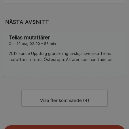
NÄSTA AVSNITT
Telias mutaffärer
Ons 12 aug 02:00 • 58 min
2012 kunde Uppdrag granskning avslöja svenska Telias
mutaffärer i forna Östeuropa. Affärer som handlade om
miljarder i mutor – och hemlig övervakning. Redaktionen
firar 25 år med återblickar på några av årens mest
uppmärksammade reportage.
Visa fler kommande (4)