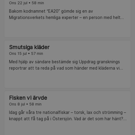
Ons 22 jul • 58 min
Bakom kodnamnet “EA20” gömde sig en av
Migrationsverkets hemliga experter – en person med helt
avgörande makt över människors framtid. Att hans beslut
fick svåra konsekvenser kunde Uppdrag granskning avslöja
2013. Redaktionen firar 25 år med återblickar på några av
årens mest uppmärksammade reportage.
Smutsiga kläder
Ons 15 jul • 57 min
Med hjälp av sändare bestämde sig Uppdrag gransknings
reportrar att ta reda på vad som händer med kläderna vi
skänker. Redaktionen firar 25 år med återblickar på några av
årens mest uppmärksammade reportage.
Fisken vi ärvde
Ons 8 jul • 58 min
Idag går våra tre nationalfiskar – torsk, lax och strömming –
knappt att få tag på i Östersjön. Vad är det som har hänt?
Uppdrag granskning-redaktionen firar 25 år med återblickar
på några av årens mest uppmärksammade reportage.