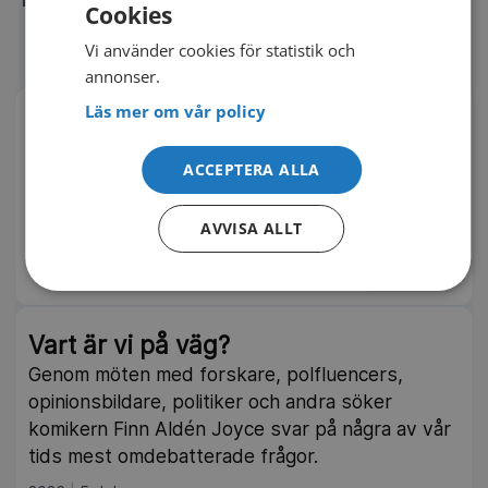
Cookies
STREAMA GRATIS
Vi använder cookies för statistik och
annonser.
Läs mer om vår policy
Hur fan hamnade vi här?
I en satirisk granskning i sex delar plockar
ACCEPTERA ALLA
Messiah Hallberg isär det svenska samhället bit
för bit med lika mycket humor som allvar.
AVVISA ALLT
2026
6 delar
SVT Play
Vart är vi på väg?
Genom möten med forskare, polfluencers,
opinionsbildare, politiker och andra söker
komikern Finn Aldén Joyce svar på några av vår
tids mest omdebatterade frågor.