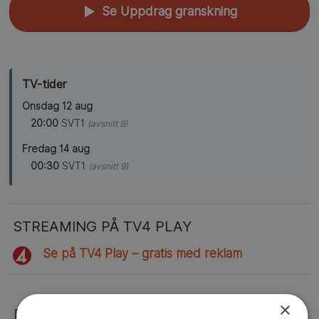
Se Uppdrag granskning
▲
TV-tider
Onsdag 12 aug
20:00
SVT1
(avsnitt 9)
Fredag 14 aug
00:30
SVT1
(avsnitt 9)
STREAMING PÅ TV4 PLAY
Se på TV4 Play – gratis med reklam
×
FLER SAMHÄLLSPROGRAM ATT