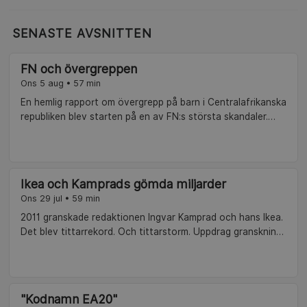
SENASTE AVSNITTEN
FN och övergreppen
Ons 5 aug • 57 min
En hemlig rapport om övergrepp på barn i Centralafrikanska
republiken blev starten på en av FN:s största skandaler.
Uppdrag granskning-redaktionen firar 25 år med återblickar
på några av årens mest uppmärksammade reportage.
Ikea och Kamprads gömda miljarder
Ons 29 jul • 59 min
2011 granskade redaktionen Ingvar Kamprad och hans Ikea.
Det blev tittarrekord. Och tittarstorm. Uppdrag granskning
firar 25 år med återblickar på några av årens mest
uppmärksammade reportage.
"Kodnamn EA20"