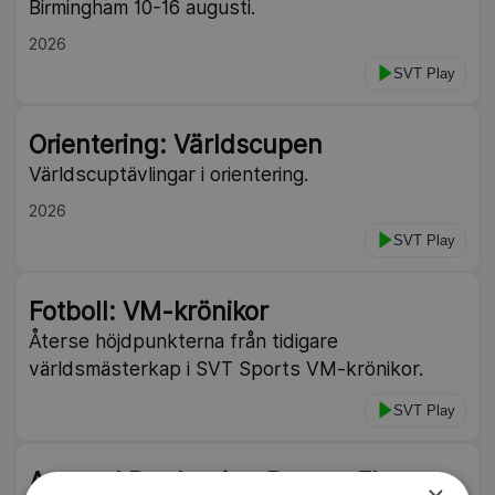
Birmingham 10-16 augusti.
2026
SVT Play
Orientering: Världscupen
Världscuptävlingar i orientering.
2026
SVT Play
Fotboll: VM-krönikor
Återse höjdpunkterna från tidigare
världsmästerkap i SVT Sports VM-krönikor.
SVT Play
Armand Duplantis – Born to Fly