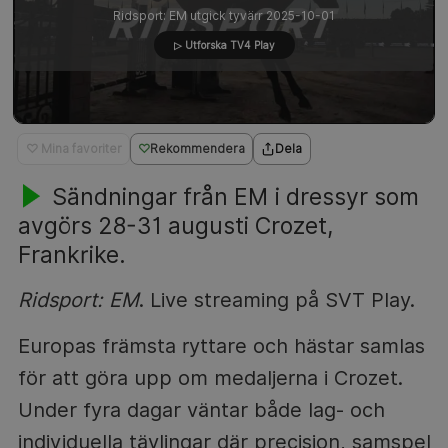
Ridsport: EM utgick tyvärr 2025-10-01
▷ Utforska TV4 Play
♡ Mina favoriter
Rekommendera
Dela
Sändningar från EM i dressyr som
avgörs 28-31 augusti Crozet,
Frankrike.
Ridsport: EM
. Live streaming på SVT Play.
Europas främsta ryttare och hästar samlas
för att göra upp om medaljerna i Crozet.
Under fyra dagar väntar både lag- och
individuella tävlingar där precision, samspel