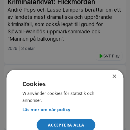
Kriminalarkivet: Flickmorden
André Pops och Lasse Lampers berättar om ett
av landets mest dramatiska och upprörande
kriminalfall, som också legat till grund för
Sjöwall-Wahlöös uppmärksammade bok
”Mannen på balkongen”.
2026
3 delar
SVT Play
Syskonmördaren
×
En tonåring försvinner från sitt hem i Bristol och
Cookies
polisen anar oråd. Men ingen kan föreställa sig
Vi använder cookies för statistik och
den hårresande historia som är på väg att
annonser.
avslöjas. Brittisk dokumentärserie från 2025.
Läs mer om vår policy
2025
2 delar
IMDb 7.0
TV4 Play
ACCEPTERA ALLA