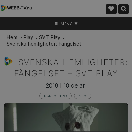
MENY ▼
Hem
›
Play
›
SVT Play
›
Svenska hemligheter: Fängelset
SVENSKA HEMLIGHETER:
FÄNGELSET –
SVT PLAY
2018
10 delar
|
DOKUMENTÄR
KRIM