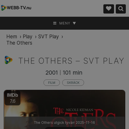
MENY ▼
Hem
›
Play
›
SVT Play
›
The Others
THE OTHERS –
SVT PLAY
2001
101 min
|
FILM
SKRÄCK
IMDb
7.6
The Others utgick tyvärr 2025-11-16