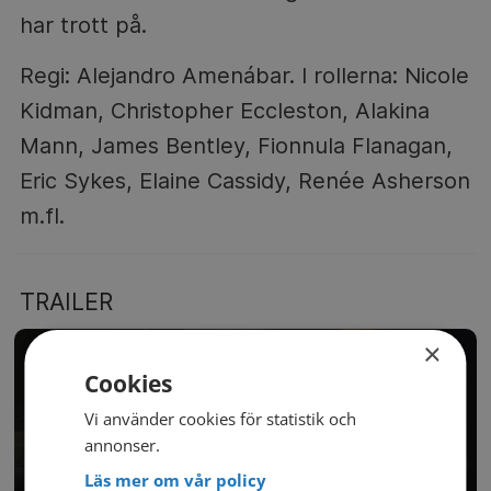
har trott på.
Regi: Alejandro Amenábar. I rollerna: Nicole
Kidman, Christopher Eccleston, Alakina
Mann, James Bentley, Fionnula Flanagan,
Eric Sykes, Elaine Cassidy, Renée Asherson
m.fl.
TRAILER
×
Cookies
Vi använder cookies för statistik och
annonser.
Läs mer om vår policy