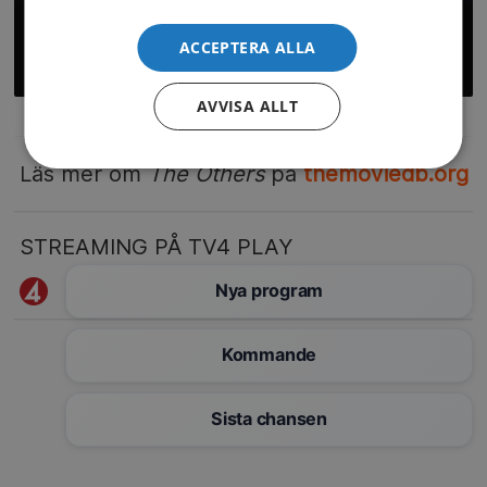
ACCEPTERA ALLA
AVVISA ALLT
Läs mer om
The Others
på
themoviedb.org
STREAMING PÅ TV4 PLAY
Se på TV4 Play – gratis med reklam
Nya program
Kommande
Sista chansen