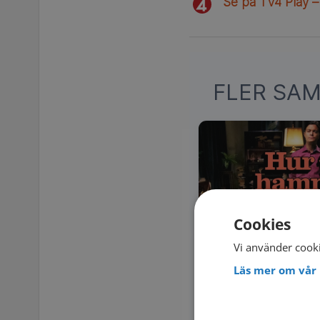
Se på TV4 Play –
FLER SA
Cookies
Vi använder cooki
Läs mer om vår 