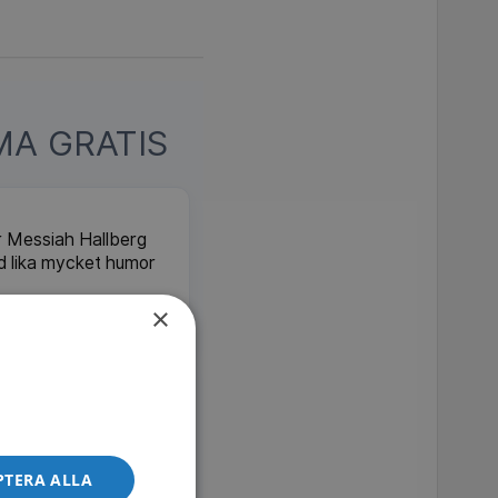
A GRATIS
kar Messiah Hallberg
ed lika mycket humor
×
SVT Play
line är vanligt idag.
 in? Föräldrar
pen när deras söner
PTERA ALLA