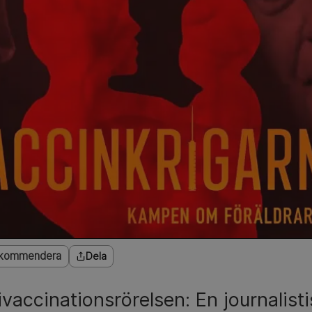
kommendera
Dela
tivaccinationsrörelsen: En journalist