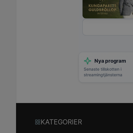
Nya program
Senaste tillskotten i
streamingtjänsterna
KATEGORIER