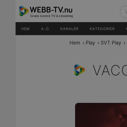
Gratis svensk TV & streaming
HEM
A-Ö
KANALER
KATEGORIER
Hem
›
Play
›
SVT Play
›
VAC