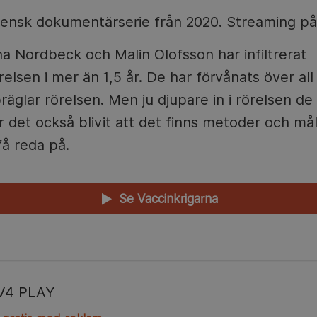
vensk dokumentärserie från 2020. Streaming på
a Nordbeck och Malin Olofsson har infiltrerat
relsen i mer än 1,5 år. De har förvånats över al
glar rörelsen. Men ju djupare in i rörelsen d
r det också blivit att det finns metoder och må
få reda på.
Se Vaccinkrigarna
▲
V4 PLAY