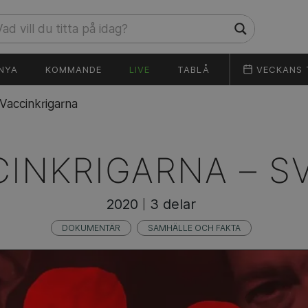
NYA
KOMMANDE
LIVE
TABLÅ
VECKANS 
Vaccinkrigarna
CINKRIGARNA –
S
2020
3 delar
|
DOKUMENTÄR
SAMHÄLLE OCH FAKTA