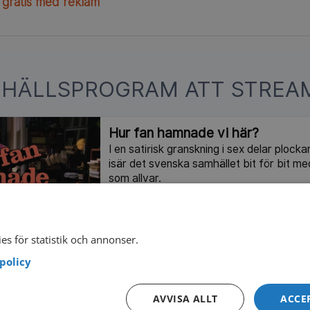
 gratis med reklam
MHÄLLSPROGRAM ATT STREAM
Hur fan hamnade vi här?
I en satirisk granskning i sex delar ploc
isär det svenska samhället bit för bit m
som allvar.
2026
6 delar
Extremism i pojkrummet
es för statistik och annonser.
Att unga exponeras för extremt innehåll on
policy
Men hur går det till när någon dras längre
berättar om oron, maktlösheten och kam
AVVISA ALLT
ACCE
gradvis förändras.