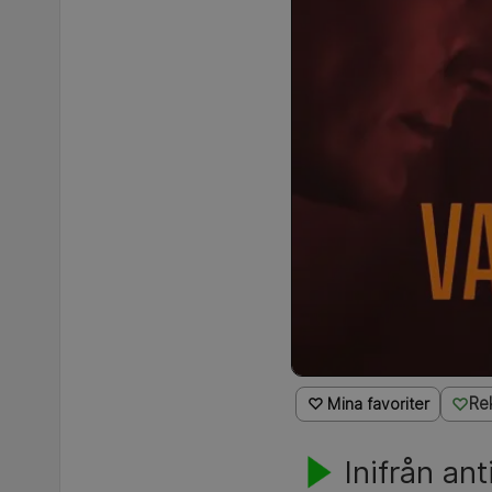
Re
♡ Mina favoriter
Inifrån an