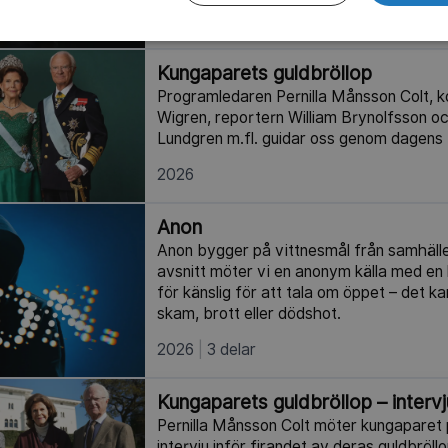
2025
31 min
Kungaparets guldbröllop
Programledaren Pernilla Månsson Colt,
Wigren, reportern William Brynolfsson 
Lundgren m.fl. guidar oss genom dagens 
2026
Anon
Anon bygger på vittnesmål från samhället
avsnitt möter vi en anonym källa med en 
för känslig för att tala om öppet – det k
skam, brott eller dödshot.
2026
3 delar
Kungaparets guldbröllop – intervj
Pernilla Månsson Colt möter kungaparet p
intervju inför firandet av deras guldbröllo