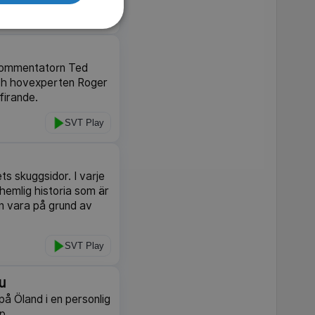
UR Play
 kommentatorn Ted
och hovexperten Roger
firande.
SVT Play
s skuggsidor. I varje
hemlig historia som är
an vara på grund av
SVT Play
u
å Öland i en personlig
p.