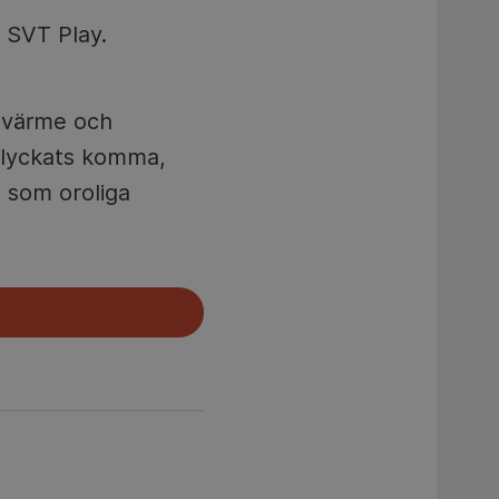
 SVT Play.
l värme och
e lyckats komma,
l som oroliga