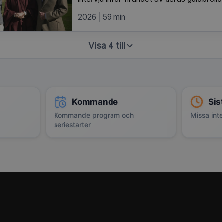
2026
59 min
Visa 4 till
Kommande
Sis
Kommande program och
Missa inte
seriestarter