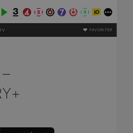
♥
FAVORITER
TV
 –
RY+