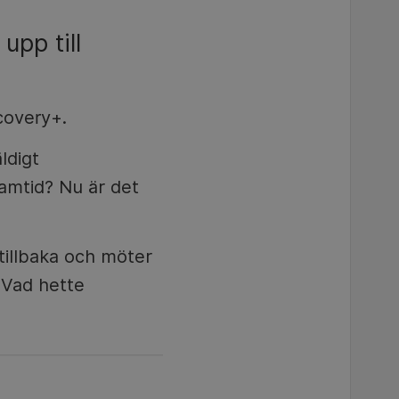
upp till
covery+.
ldigt
amtid? Nu är det
illbaka och möter
 Vad hette