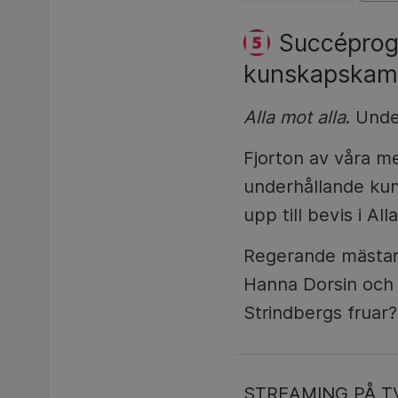
Succéprogr
kunskapskam
Alla mot alla
. Unde
Fjorton av våra me
underhållande kun
upp till bevis i Al
Regerande mästarn
Hanna Dorsin och 
Strindbergs fruar?
STREAMING PÅ T