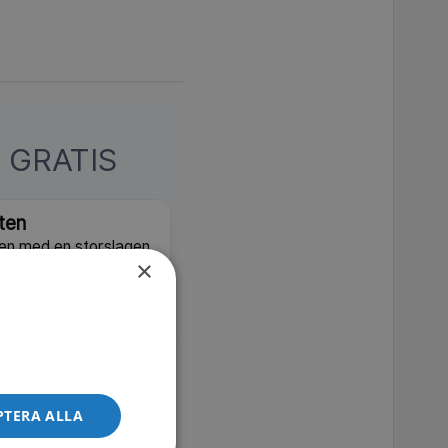
 GRATIS
rten
ken med en storslagen
×
SVT Play
el
sång och satir om
 som präglade 2025.
PTERA ALLA
SVT Play