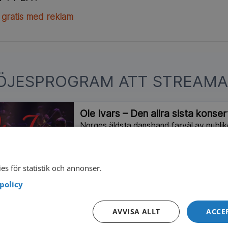
 gratis med reklam
ÖJESPROGRAM ATT STREAMA
Ole Ivars – Den allra sista konse
Norges äldsta dansband farväl av publi
show i Oslo Spektrum.
2025
101 min
es för statistik och annonser.
Falkenbergsrevyn 2026: Högt sp
policy
Det halländska gänget bjuder på glitter, 
tullar, juvelkupper, nya påven och annat
AVVISA ALLT
ACCE
2026
89 min