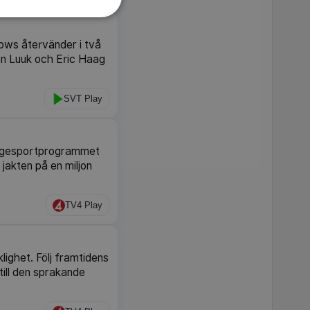
ows återvänder i två
an Luuk och Eric Haag
SVT Play
rågesportprogrammet
jakten på en miljon
TV4 Play
lighet. Följ framtidens
till den sprakande