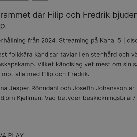
ammet där Filip och Fredrik bjuder 
p.
rhållning från 2024. Streaming på Kanal 5 | dis
st folkkära kändisar tävlar i en stenhård och vä
skapskamp. Vilket kändislag vet mest om sin s
la mot alla med Filip och Fredrik.
a Jesper Rönndahl och Josefin Johansson är t
Björn Kjellman. Vad betyder beskickningsbilar?
V4 PLAY