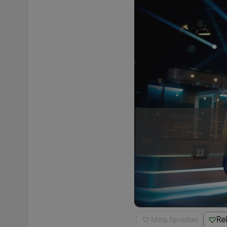
Re
♡ Mina favoriter