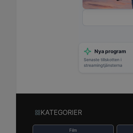
Nya program
Senaste tillskotten i
streamingtjänsterna
KATEGORIER
Film