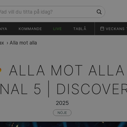
NYA
KOMMANDE
LIVE
TABLÅ
VECKANS 
ax
›
Alla mot alla
ALLA MOT ALLA
NAL 5 | DISCOVE
2025
NÖJE