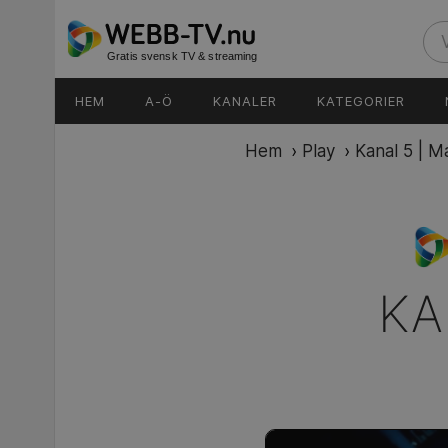
Gratis svensk TV & streaming
HEM
A-Ö
KANALER
KATEGORIER
Hem
›
Play
›
Kanal 5 | M
KA