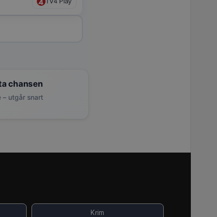
TV4 Play
ta chansen
 – utgår snart
Krim