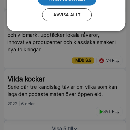
TV4 Play
AVVISA ALLT
Tareq Taylors Nordic cookery
Tareq Taylor reser genom Nordens städer, öar
och vildmark, upptäcker lokala råvaror,
innovativa producenter och klassiska smaker i
nya tolkningar.
IMDb 8.9
TV4 Play
Vilda kockar
Serie där tre kändislag tävlar om vilka som kan
laga den godaste maten över öppen eld.
2023
6 delar
SVT Play
Visa 5 till